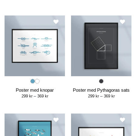
range:
range:
299 kr
299 kr
through
through
369 kr
369 kr
Poster med knopar
Poster med Pythagoras sats
Price
Price
299
kr
–
369
kr
299
kr
–
369
kr
range:
range:
299 kr
299 kr
through
through
369 kr
369 kr