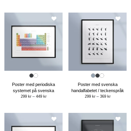
Poster med periodiska
Poster med svenska
systemet på svenska
handalfabetet / teckenspråk
Price
Price
299
kr
–
449
kr
299
kr
–
369
kr
range:
range:
299 kr
299 kr
through
through
449 kr
369 kr