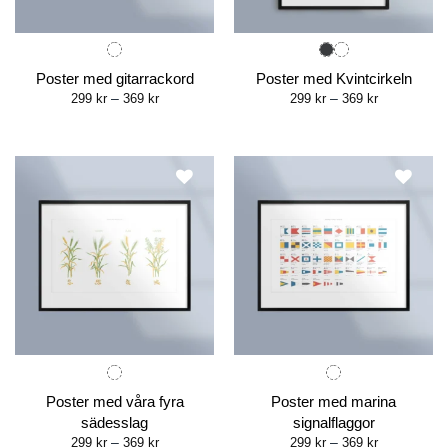
Poster med gitarrackord
Poster med Kvintcirkeln
Price
Price
299
kr
–
369
kr
299
kr
–
369
kr
range:
range:
299 kr
299 kr
through
through
369 kr
369 kr
Poster med våra fyra
Poster med marina
sädesslag
signalflaggor
Price
Price
299
kr
–
369
kr
299
kr
–
369
kr