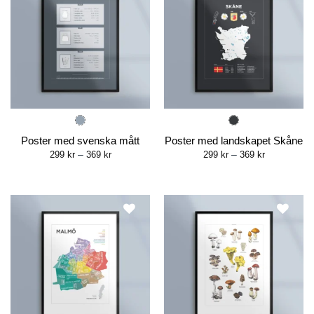
Poster med svenska mått
Poster med landskapet Skåne
Price
Price
299
kr
–
369
kr
299
kr
–
369
kr
range:
range:
299 kr
299 kr
through
through
369 kr
369 kr