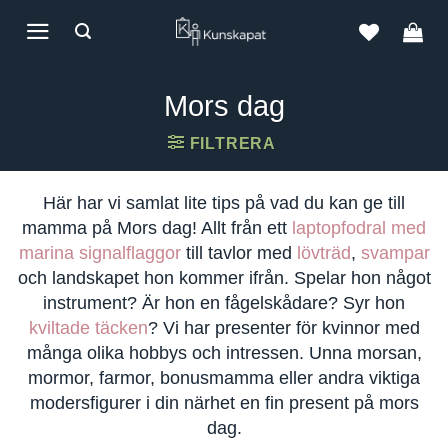
Skip
to
content
Mors dag
FILTRERA
Här har vi samlat lite tips på vad du kan ge till
mamma på Mors dag! Allt från ett
laptopfodral med
marina signalflaggor
till tavlor med
lövträd
,
svampar
och landskapet hon kommer ifrån. Spelar hon något
instrument? Är hon en fågelskådare? Syr hon
kviltade täcken
? Vi har presenter för kvinnor med
många olika hobbys och intressen. Unna morsan,
mormor, farmor, bonusmamma eller andra viktiga
modersfigurer i din närhet en fin present på mors
dag.