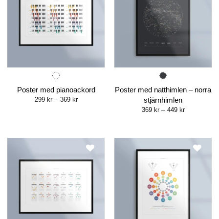
Poster med pianoackord
Poster med natthimlen – norra
Price
299
kr
–
369
kr
stjärnhimlen
range:
Price
369
kr
–
449
kr
299 kr
range:
through
369 kr
369 kr
through
449 kr