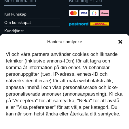
Mer information
Betalning + frakt
Kul kunskap
Om kunskapat
Kundtjänst
Köpvillkor / returpolicy
Hantera samtycke
Sociala medier
Integritetspolicy
Vi och våra partners använder cookies och liknande
Cookiepolicy
Följ oss på Facebook
tekniker (inklusive annons-ID:n) för att lagra och
Kontakt
Tavlor på Instagram
komma åt information på din enhet. Vi behandlar
Inspiration på Pinterest
Mitt konto
personuppgifter (t.ex. IP-adress, enhets-ID och
Diskutera på LinkedIn
nätverksidentifierare) för att mäta webbplatstrafik,
Kassan
anpassa innehåll och visa personaliserade och icke-
personaliserade annonser (annonsanpassning). Klicka
Kunskapat
Varukorg
på "Acceptera" för att samtycka, "Neka" för att avstå
eller "Visa preferenser" för att välja per kategori. Du
Med barn och ungas
nyfikenhet som inspiration
kan när som helst ändra eller återkalla ditt samtycke.
Inga produkter i varukorgen.
skapar vi design som
förmedlar kunskap till en ny
GÅ TILLBAKA TILL
generation.
BUTIKEN