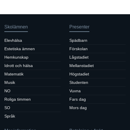
Skolämnen
Presenter
Elevhälsa
Spädbarn
Estetiska ämnen
Förskolan
Hemkunskap
Lågstadiet
Idrott och hälsa
Mellanstadiet
Matematik
Högstadiet
Musik
Studenten
NO
Vuxna
Roliga timmen
Fars dag
SO
Mors dag
Språk