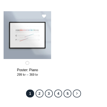
range:
through
299 kr
369 kr
through
369 kr
Poster: Piano
Price
299
kr
–
369
kr
range:
299 kr
through
369 kr
1
2
3
4
5