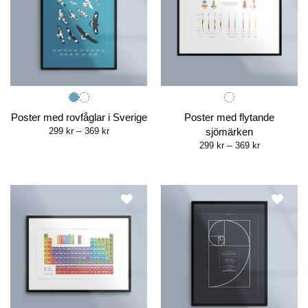
Poster med rovfåglar i Sverige
Poster med flytande
Price
299
kr
–
369
kr
sjömärken
range:
Price
299
kr
–
369
kr
299 kr
range:
through
299 kr
369 kr
through
369 kr