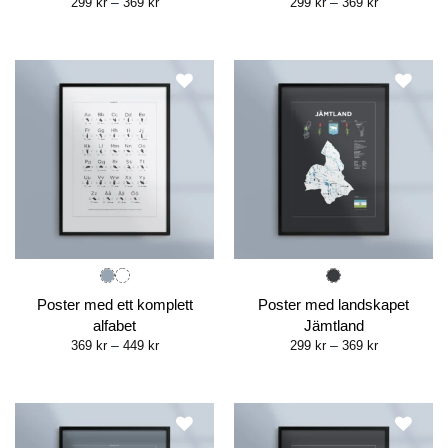
Price
Price
299
kr
–
369
kr
299
kr
–
369
kr
range:
range:
299 kr
299 kr
through
through
369 kr
369 kr
Poster med ett komplett
Poster med landskapet
alfabet
Jämtland
Price
Price
369
kr
–
449
kr
299
kr
–
369
kr
range:
range:
369 kr
299 kr
through
through
449 kr
369 kr