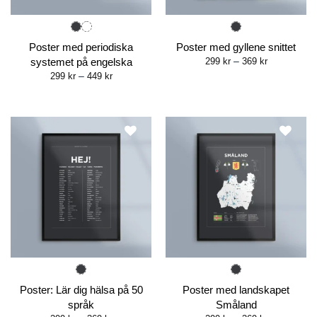
Poster med periodiska
Poster med gyllene snittet
Price
systemet på engelska
299
kr
–
369
kr
range:
Price
299
kr
–
449
kr
299 kr
range:
through
299 kr
369 kr
through
449 kr
Poster: Lär dig hälsa på 50
Poster med landskapet
språk
Småland