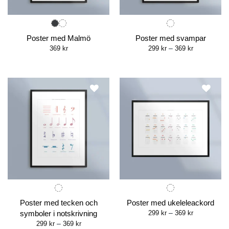
Poster med Malmö
Poster med svampar
Price
369
kr
299
kr
–
369
kr
range:
299 kr
through
369 kr
Poster med tecken och
Poster med ukeleleackord
Price
symboler i notskrivning
299
kr
–
369
kr
range:
Price
299
kr
–
369
kr
299 kr