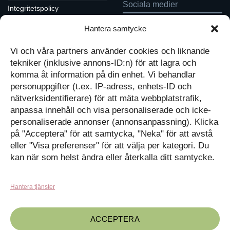
Sociala medier
Integritetspolicy
Cookiepolicy
Hantera samtycke
Följ oss på Facebook
Kontakt
Tavlor på Instagram
Vi och våra partners använder cookies och liknande
Inspiration på Pinterest
Mitt konto
tekniker (inklusive annons-ID:n) för att lagra och
Diskutera på LinkedIn
Kassan
komma åt information på din enhet. Vi behandlar
personuppgifter (t.ex. IP-adress, enhets-ID och
Kunskapat
Varukorg
nätverksidentifierare) för att mäta webbplatstrafik,
anpassa innehåll och visa personaliserade och icke-
Med barn och ungas
personaliserade annonser (annonsanpassning). Klicka
nyfikenhet som inspiration
på "Acceptera" för att samtycka, "Neka" för att avstå
Inga produkter i varukorgen.
skapar vi design som
förmedlar kunskap till en ny
GÅ TILLBAKA TILL
eller "Visa preferenser" för att välja per kategori. Du
generation.
BUTIKEN
kan när som helst ändra eller återkalla ditt samtycke.
Hantera tjänster
ACCEPTERA