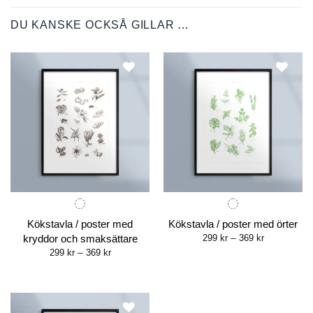
DU KANSKE OCKSÅ GILLAR …
Kökstavla / poster med
Kökstavla / poster med örter
Price
kryddor och smaksättare
299
kr
–
369
kr
range:
Price
299
kr
–
369
kr
299 kr
range:
through
299 kr
369 kr
through
369 kr