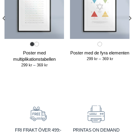
Poster med
Poster med de fyra elementen
Price
multiplikationstabellen
299
kr
–
369
kr
range:
Price
299
kr
–
369
kr
299 kr
range:
through
299 kr
369 kr
through
369 kr
FRI FRAKT ÖVER 499:-
PRINTAS ON DEMAND