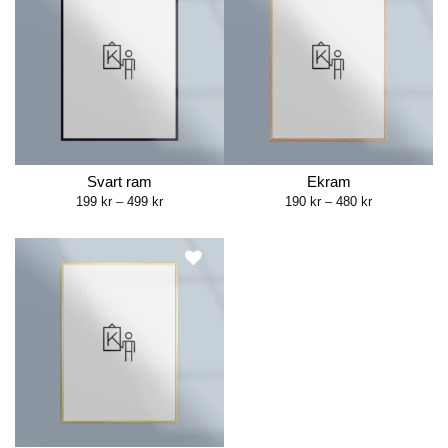
Svart ram
Ekram
Price
Price
199
kr
–
499
kr
190
kr
–
480
kr
range:
range:
199 kr
190 kr
through
through
499 kr
480 kr