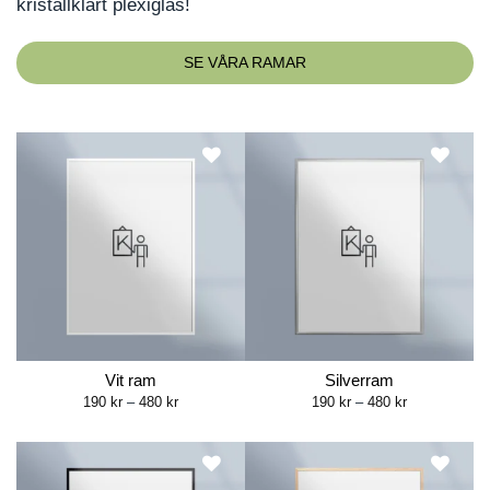
kristallklart plexiglas!
SE VÅRA RAMAR
Vit ram
Silverram
Price
Price
190
kr
–
480
kr
190
kr
–
480
kr
range:
range:
190 kr
190 kr
through
through
480 kr
480 kr