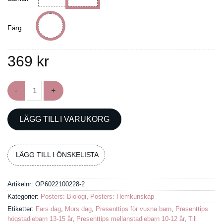
Färg
369
kr
Poster med svampar mängd
LÄGG TILL I VARUKORG
LÄGG TILL I ÖNSKELISTA
Artikelnr:
OP6022100228-2
Kategorier:
Posters: Biologi
,
Posters: Hemkunskap
Etiketter:
Fars dag
,
Mors dag
,
Presenttips för vuxna barn
,
Presenttips
högstadiebarn 13-15 år
,
Presenttips mellanstadiebarn 10-12 år
,
Till