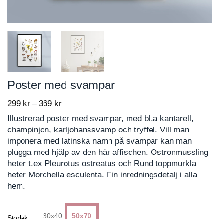
Poster med svampar
299
kr
369
kr
Price
–
range:
Illustrerad poster med svampar, med bl.a kantarell,
299 kr
champinjon, karljohanssvamp och tryffel. Vill man
through
imponera med latinska namn på svampar kan man
369 kr
plugga med hjälp av den här affischen. Ostronmussling
heter t.ex Pleurotus ostreatus och Rund toppmurkla
heter Morchella esculenta. Fin inredningsdetalj i alla
hem.
30x40
50x70
Storlek