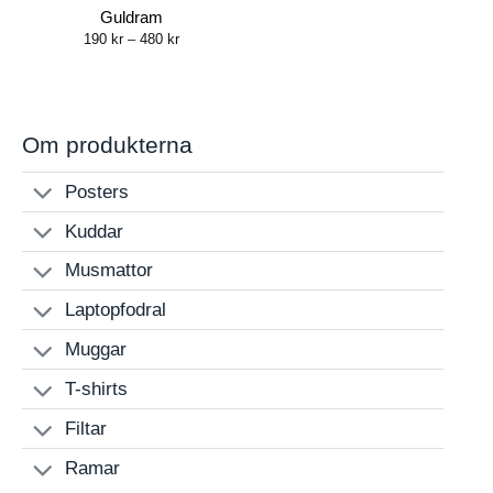
Guldram
Price
190
kr
–
480
kr
range:
190 kr
through
480 kr
Om produkterna
Posters
Kuddar
Musmattor
Laptopfodral
Muggar
T-shirts
Filtar
Ramar