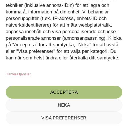
Cookiepolicy
Följ oss på Facebook
tekniker (inklusive annons-ID:n) för att lagra och
Kontakt
Tavlor på Instagram
komma åt information på din enhet. Vi behandlar
Inspiration på Pinterest
Mitt konto
personuppgifter (t.ex. IP-adress, enhets-ID och
Diskutera på LinkedIn
nätverksidentifierare) för att mäta webbplatstrafik,
Kassan
anpassa innehåll och visa personaliserade och icke-
personaliserade annonser (annonsanpassning). Klicka
Kunskapat
Varukorg
på "Acceptera" för att samtycka, "Neka" för att avstå
eller "Visa preferenser" för att välja per kategori. Du
Med barn och ungas
nyfikenhet som inspiration
kan när som helst ändra eller återkalla ditt samtycke.
Inga produkter i varukorgen.
skapar vi design som
förmedlar kunskap till en ny
GÅ TILLBAKA TILL
generation.
BUTIKEN
Hantera tjänster
ACCEPTERA
NEKA
VISA PREFERENSER
Kunskapat, C/o Angry Creative AB, Drottninggatan 55, 602 32