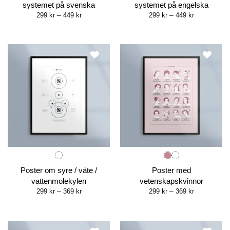
systemet på svenska
systemet på engelska
Price
Price
299
kr
–
449
kr
299
kr
–
449
kr
range:
range:
299 kr
299 kr
through
through
449 kr
449 kr
Poster om syre / väte /
Poster med
vattenmolekylen
vetenskapskvinnor
Price
Price
299
kr
–
369
kr
299
kr
–
369
kr
range:
range:
299 kr
299 kr
through
through
369 kr
369 kr