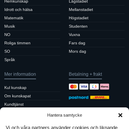
Hemkunskap
Lågstadiet
Idrott och hälsa
Mellanstadiet
Matematik
Högstadiet
Musik
Studenten
NO
Vuxna
Roliga timmen
Fars dag
SO
Mors dag
Språk
Mer information
Betalning + frakt
Kul kunskap
Om kunskapat
Kundtjänst
Köpvillkor / returpolicy
Hantera samtycke
Sociala medier
Integritetspolicy
Vi och våra partners använder cookies och liknande