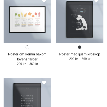
Poster om kemin bakom
Poster med ljusmikroskop
Price
lövens färger
299
kr
–
369
kr
range:
Price
299
kr
–
369
kr
299 kr
range:
through
299 kr
369 kr
through
369 kr