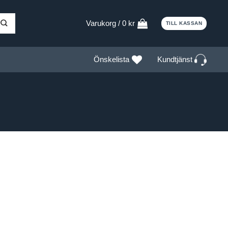
Varukorg /
0
kr
TILL KASSAN
Kundtjänst
Önskelista