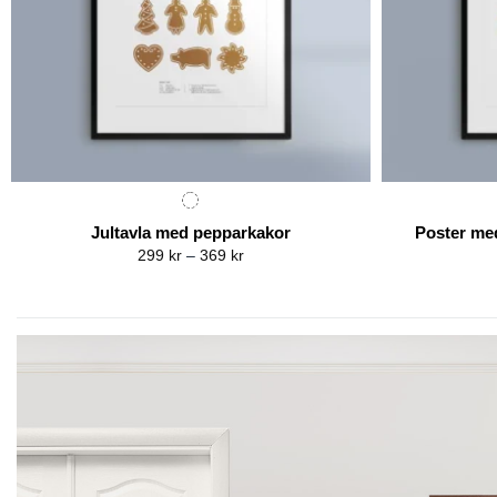
Jultavla med pepparkakor
Poster med
Price
299
kr
–
369
kr
range:
299 kr
through
369 kr