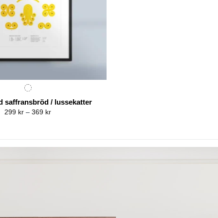
 saffransbröd / lussekatter
Price
299
kr
–
369
kr
range:
299 kr
through
369 kr