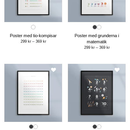
Poster med tio-kompisar
Poster med grunderna i
Price
299
kr
–
369
kr
matematik
range:
Price
299
kr
–
369
kr
299 kr
range:
through
299 kr
369 kr
through
369 kr