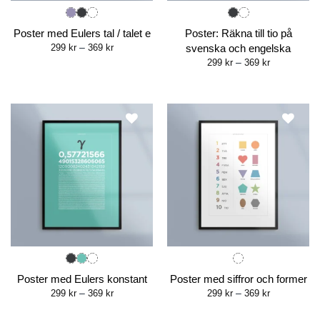
Poster med Eulers tal / talet e
Poster: Räkna till tio på
Price
299
kr
–
369
kr
svenska och engelska
range:
Price
299
kr
–
369
kr
299 kr
range:
through
299 kr
369 kr
through
369 kr
Poster med Eulers konstant
Poster med siffror och former
Price
Price
299
kr
–
369
kr
299
kr
–
369
kr
range:
range:
299 kr
299 kr