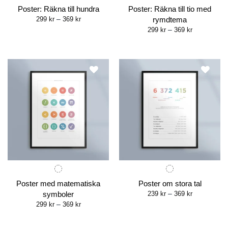
Poster: Räkna till hundra
Poster: Räkna till tio med
Price
299
kr
–
369
kr
rymdtema
range:
Price
299
kr
–
369
kr
299 kr
range:
through
299 kr
369 kr
through
369 kr
Poster med matematiska
Poster om stora tal
Price
symboler
239
kr
–
369
kr
range:
Price
299
kr
–
369
kr
239 kr
range:
through
299 kr
369 kr
through