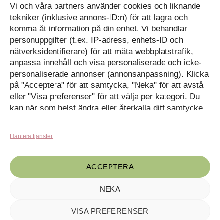
Vi och våra partners använder cookies och liknande
Cookiepolicy
Följ oss på Facebook
tekniker (inklusive annons-ID:n) för att lagra och
Kontakt
Tavlor på Instagram
komma åt information på din enhet. Vi behandlar
Inspiration på Pinterest
Mitt konto
personuppgifter (t.ex. IP-adress, enhets-ID och
Diskutera på LinkedIn
nätverksidentifierare) för att mäta webbplatstrafik,
Kassan
anpassa innehåll och visa personaliserade och icke-
personaliserade annonser (annonsanpassning). Klicka
Kunskapat
Varukorg
på "Acceptera" för att samtycka, "Neka" för att avstå
eller "Visa preferenser" för att välja per kategori. Du
Med barn och ungas
nyfikenhet som inspiration
kan när som helst ändra eller återkalla ditt samtycke.
Inga produkter i varukorgen.
skapar vi design som
förmedlar kunskap till en ny
GÅ TILLBAKA TILL
generation.
BUTIKEN
Hantera tjänster
ACCEPTERA
NEKA
VISA PREFERENSER