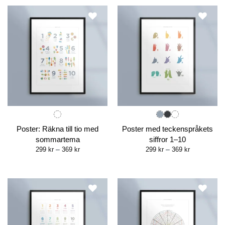
369 kr
Poster: Räkna till tio med
Poster med teckenspråkets
sommartema
siffror 1–10
Price
Price
299
kr
–
369
kr
299
kr
–
369
kr
range:
range:
299 kr
299 kr
through
through
369 kr
369 kr