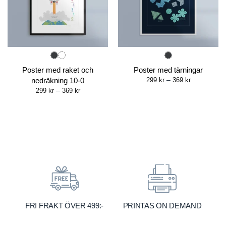
Poster med raket och
Poster med tärningar
Price
nedräkning 10-0
299
kr
–
369
kr
range:
Price
299
kr
–
369
kr
299 kr
range:
through
299 kr
369 kr
through
369 kr
FRI FRAKT ÖVER 499:-
PRINTAS ON DEMAND