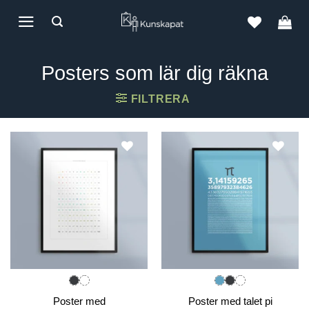
Skip
to
content
Posters som lär dig räkna
FILTRERA
Poster med
Poster med talet pi