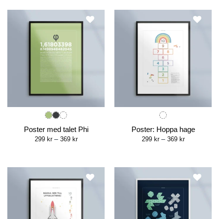
through
through
369 kr
369 kr
Poster med talet Phi
Poster: Hoppa hage
Price
Price
299
kr
–
369
kr
299
kr
–
369
kr
range:
range:
299 kr
299 kr
through
through
369 kr
369 kr