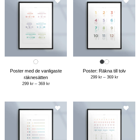
Poster med de vanligaste
Poster: Räkna till tolv
Price
räknesätten
299
kr
–
369
kr
range:
Price
299
kr
–
369
kr
299 kr
range:
through
299 kr
369 kr
through
369 kr