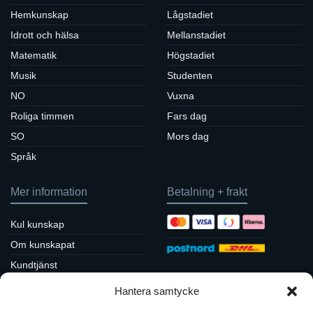
Hemkunskap
Lågstadiet
Idrott och hälsa
Mellanstadiet
Matematik
Högstadiet
Musik
Studenten
NO
Vuxna
Roliga timmen
Fars dag
SO
Mors dag
Språk
Mer information
Betalning + frakt
Kul kunskap
Om kunskapat
Kundtjänst
Köpvillkor / returpolicy
Hantera samtycke
Sociala medier
Integritetspolicy