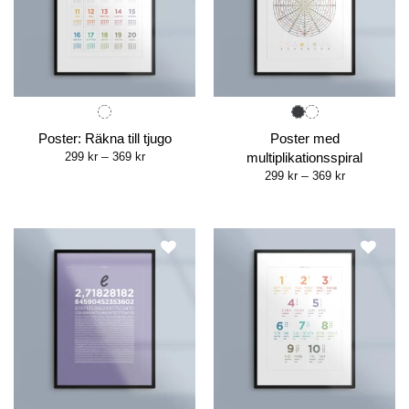
Poster: Räkna till tjugo
Poster med
Price
299
kr
–
369
kr
multiplikationsspiral
range:
Price
299
kr
–
369
kr
299 kr
range:
through
299 kr
369 kr
through
369 kr