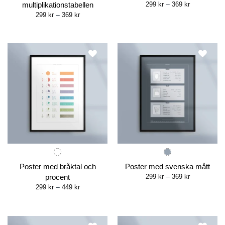
Price
multiplikationstabellen
299
kr
–
369
kr
range:
Price
299
kr
–
369
kr
299 kr
range:
through
299 kr
369 kr
through
369 kr
Poster med bråktal och
Poster med svenska mått
Price
procent
299
kr
–
369
kr
range:
Price
299
kr
–
449
kr
299 kr
range:
through
299 kr
369 kr
through
449 kr