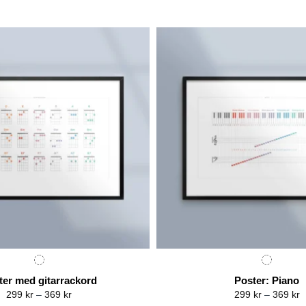
ter med gitarrackord
Poster: Piano
Price
P
299
kr
–
369
kr
299
kr
–
369
kr
range:
r