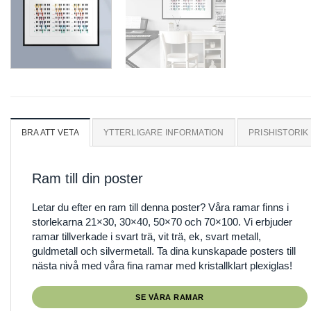
BRA ATT VETA
YTTERLIGARE INFORMATION
PRISHISTORIK
Ram till din poster
Letar du efter en ram till denna poster? Våra ramar finns i
storlekarna 21×30, 30×40, 50×70 och 70×100. Vi erbjuder
ramar tillverkade i svart trä, vit trä, ek, svart metall,
guldmetall och silvermetall. Ta dina kunskapade posters till
nästa nivå med våra fina ramar med kristallklart plexiglas!
SE VÅRA RAMAR