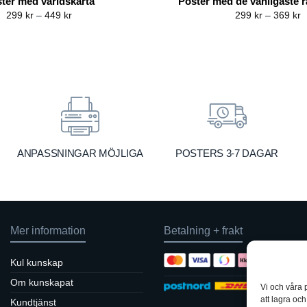
ter med världskarta
Poster med de vanligaste 
Price
P
299
kr
–
449
kr
299
kr
–
369
kr
range:
r
299 kr
2
through
t
449 kr
3
ANPASSNINGAR MÖJLIGA
POSTERS 3-7 DAGAR
Mer information
Betalning + frakt
Kul kunskap
Om kunskapat
Vi och våra 
att lagra oc
Kundtjänst