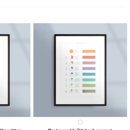
99 kr
hrough
69 kr