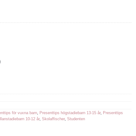
gd
nttips för vuxna barn
,
Presenttips högstadiebarn 13-15 år
,
Presenttips
llanstadiebarn 10-12 år
,
Skolaffischer
,
Studenten