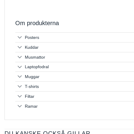
Om produkterna
Posters
Kuddar
Musmattor
Laptopfodral
Muggar
T-shirts
Filtar
Ramar
DU KANSKE OCKSÅ GILLAR …