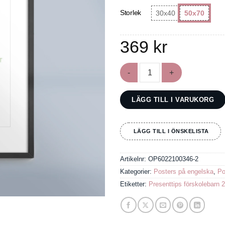
Storlek
30x40
50x70
369
kr
Poster: Räkna till tio på sv
LÄGG TILL I VARUKORG
LÄGG TILL I ÖNSKELISTA
Artikelnr:
OP6022100346-2
Kategorier:
Posters på engelska
,
Po
Etiketter:
Presenttips förskolebarn 2