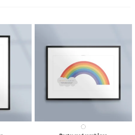
99 kr
299 kr
hrough
through
69 kr
369 kr