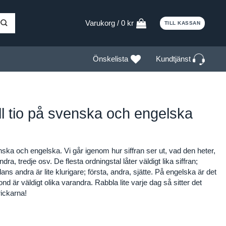
Varukorg /
0
kr
TILL KASSAN
Kundtjänst
Önskelista
ll tio på svenska och engelska
enska och engelska. Vi går igenom hur siffran ser ut, vad den heter,
dra, tredje osv. De flesta ordningstal låter väldigt lika siffran;
s andra är lite klurigare; första, andra, sjätte. På engelska är det
är väldigt olika varandra. Rabbla lite varje dag så sitter det
rickarna!