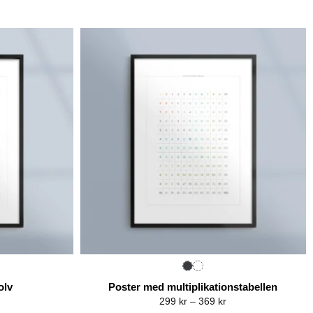
olv
Poster med multiplikationstabellen
rice
Price
299
kr
–
369
kr
ange:
range: