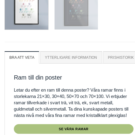
BRA ATT VETA
YTTERLIGARE INFORMATION
PRISHISTORIK
Ram till din poster
Letar du efter en ram till denna poster? Våra ramar finns i
storlekarna 21×30, 30×40, 50×70 och 70×100. Vi erbjuder
ramar tillverkade i svart trä, vit trä, ek, svart metall,
guldmetall och silvermetall. Ta dina kunskapade posters till
nästa nivå med våra fina ramar med kristallklart plexiglas!
SE VÅRA RAMAR