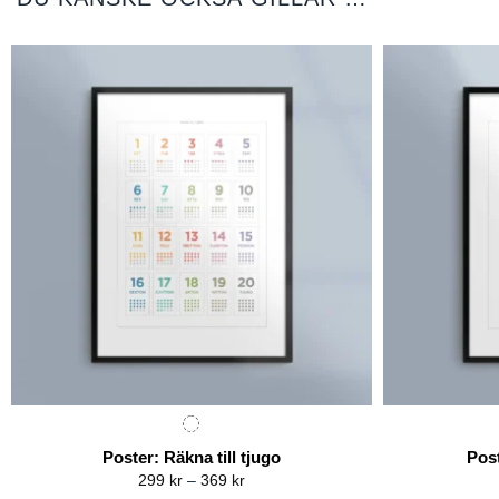
Poster: Räkna till tjugo
Pos
Price
299
kr
–
369
kr
range: