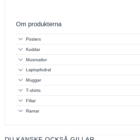
Om produkterna
Posters
Kuddar
Musmattor
Laptopfodral
Muggar
T-shirts
Filtar
Ramar
DU KANSKE OCKSÅ GILLAR …