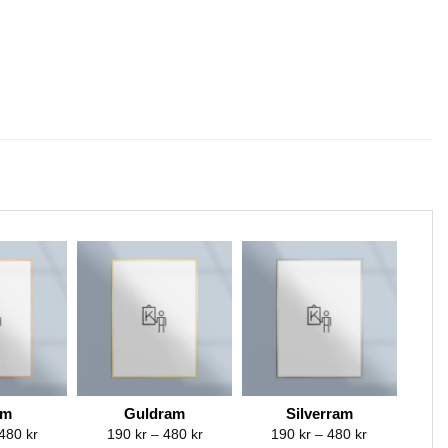
am
Guldram
Silverram
Price
Price
Price
480
kr
190
kr
–
480
kr
190
kr
–
480
kr
range:
range:
range: