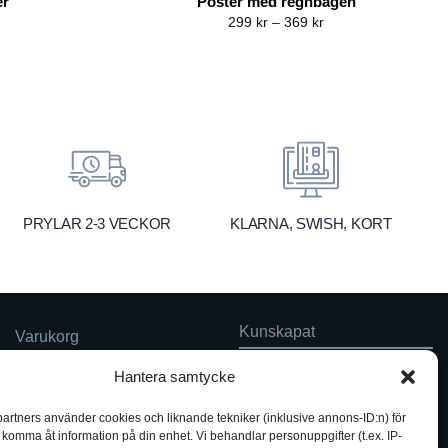
er
Poster med regnbågen
rice
Price
299
kr
–
369
kr
ange:
range:
99 kr
299 kr
hrough
through
69 kr
369 kr
KLARNA, SWISH, KORT
PRYLAR 2-3 VECKOR
Kunskapat
Varukorg
Hantera samtycke
Med barn och ungas
nyfikenhet som inspiration
Inga produkter i varukorgen.
skapar vi design som
partners använder cookies och liknande tekniker (inklusive annons-ID:n) för
förmedlar kunskap till en ny
h komma åt information på din enhet. Vi behandlar personuppgifter (t.ex. IP-
GÅ TILLBAKA TILL