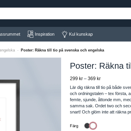
lassrummet
Inspiration
Kul kunskap
 engelska
-
Poster: Räkna till tio på svenska och engelska
Poster: Räkna ti
Price
299
kr
–
369
kr
range:
Lär dig räkna till tio på både sv
299 kr
och ordningstalen – tex första, an
through
femte, sjunde, åttonde mm, medan
369 kr
samma sak. Ordet two och second 
snart! Och glöm inte att räkna p
Färg