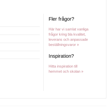
190 kr
190 kr
190 kr
through
through
through
480 kr
480 kr
480 kr
Fler frågor?
Här har vi samlat vanliga
frågor kring bla kvalitet,
leverans och anpassade
beställningsvaror »
Inspiration?
Hitta inspiration till
hemmet och skolan »