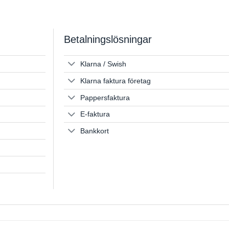
190 kr
199 kr
through
through
480 kr
499 kr
Betalningslösningar
Klarna / Swish
Klarna faktura företag
Pappersfaktura
E-faktura
Bankkort