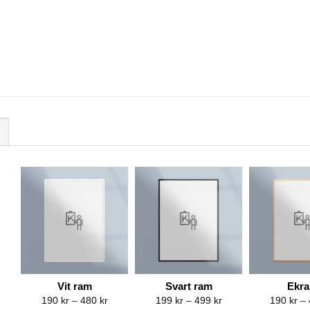
Vit ram
Svart ram
Ekr
Price
Price
190
kr
–
480
kr
199
kr
–
499
kr
190
kr
–
range:
range: