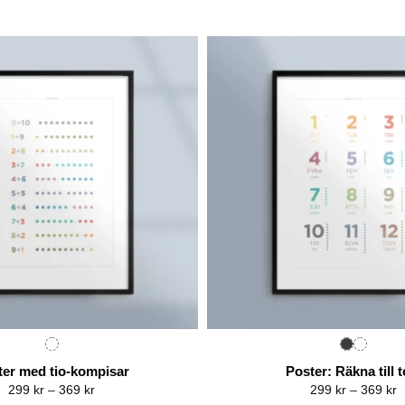
ter med tio-kompisar
Poster: Räkna till t
Price
P
299
kr
–
369
kr
299
kr
–
369
kr
range:
r