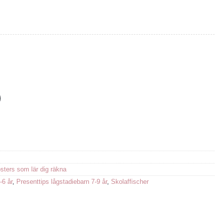
enska och engelska mängd
sters som lär dig räkna
-6 år
,
Presenttips lågstadiebarn 7-9 år
,
Skolaffischer