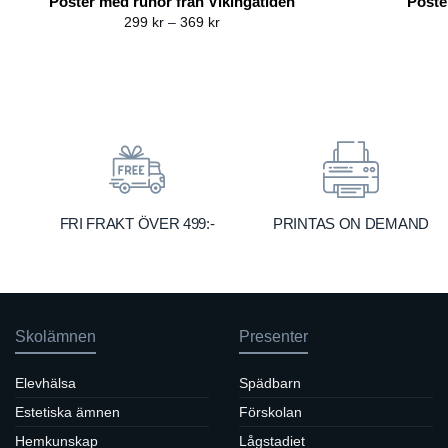
Poster med runor från Vikingatiden
Poste
Price
299
kr
–
369
kr
range:
299 kr
through
369 kr
FRI FRAKT ÖVER 499:-
PRINTAS ON DEMAND
Skolämnen
Presenter
Elevhälsa
Spädbarn
Estetiska ämnen
Förskolan
Hemkunskap
Lågstadiet