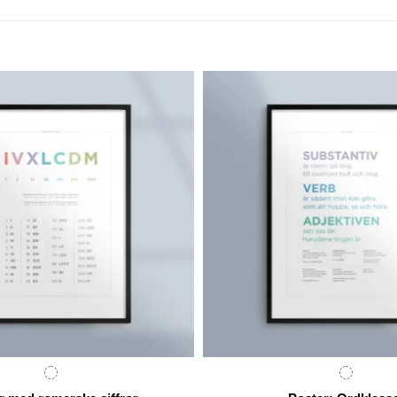
299 kr
2
through
t
369 kr
3