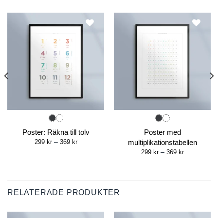
Poster: Räkna till tolv
Poster med
Price
299
kr
–
369
kr
multiplikationstabellen
range:
Price
299
kr
–
369
kr
299 kr
range:
through
299 kr
369 kr
through
369 kr
RELATERADE PRODUKTER