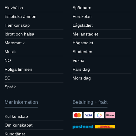
Elevhälsa
Spädbarn
Estetiska ämnen
Förskolan
Hemkunskap
Lågstadiet
Idrott och hälsa
Mellanstadiet
Matematik
Högstadiet
Musik
Studenten
NO
Vuxna
Roliga timmen
Fars dag
SO
Mors dag
Språk
Mer information
Betalning + frakt
Kul kunskap
Om kunskapat
Kundtjänst