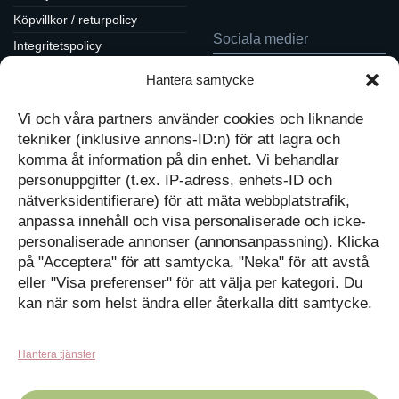
Köpvillkor / returpolicy
Sociala medier
Integritetspolicy
Cookiepolicy
Hantera samtycke
Följ oss på Facebook
Kontakt
Tavlor på Instagram
Vi och våra partners använder cookies och liknande
Inspiration på Pinterest
Mitt konto
tekniker (inklusive annons-ID:n) för att lagra och
Diskutera på LinkedIn
Kassan
komma åt information på din enhet. Vi behandlar
personuppgifter (t.ex. IP-adress, enhets-ID och
Kunskapat
Varukorg
nätverksidentifierare) för att mäta webbplatstrafik,
anpassa innehåll och visa personaliserade och icke-
Med barn och ungas
personaliserade annonser (annonsanpassning). Klicka
nyfikenhet som inspiration
på "Acceptera" för att samtycka, "Neka" för att avstå
Inga produkter i varukorgen.
skapar vi design som
förmedlar kunskap till en ny
GÅ TILLBAKA TILL
eller "Visa preferenser" för att välja per kategori. Du
generation.
BUTIKEN
kan när som helst ändra eller återkalla ditt samtycke.
Hantera tjänster