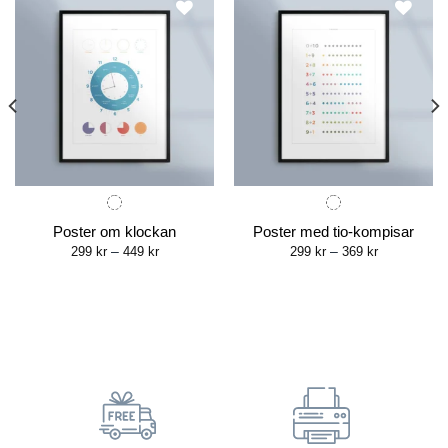
Poster om klockan
Poster med tio-kompisar
Price
Price
299
kr
–
449
kr
299
kr
–
369
kr
range:
range:
299 kr
299 kr
through
through
449 kr
369 kr