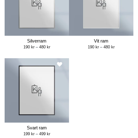
Silverram
Vit ram
Price
Price
190
kr
–
480
kr
190
kr
–
480
kr
range:
range:
190 kr
190 kr
through
through
480 kr
480 kr
Svart ram
Price
199
kr
–
499
kr
range: