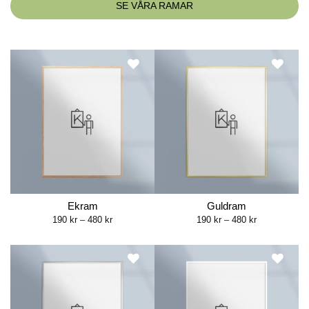
SE VÅRA RAMAR
Ekram
Guldram
Price
Price
190
kr
–
480
kr
190
kr
–
480
kr
range:
range:
190 kr
190 kr
through
through
480 kr
480 kr