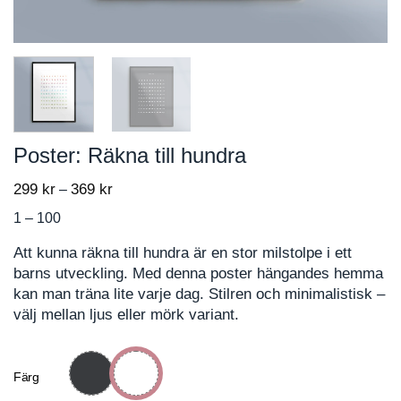
Poster: Räkna till hundra
299
kr
369
kr
Price
–
range:
1 – 100
299 kr
through
Att kunna räkna till hundra är en stor milstolpe i ett
369 kr
barns utveckling. Med denna poster hängandes hemma
kan man träna lite varje dag. Stilren och minimalistisk –
välj mellan ljus eller mörk variant.
Färg