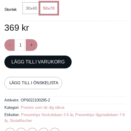
30x40
50x70
Storlek
369
kr
Poster: Räkna till hundra mängd
LÄGG TILL I VARUKORG
LÄGG TILL I ÖNSKELISTA
Artikelnr:
OP6022100285-2
Kategori:
Posters som lär dig räkna
Etiketter:
Presenttips förskolebarn 2-6 år
,
Presenttips lågstadiebarn 7-9
år
,
Skolaffischer