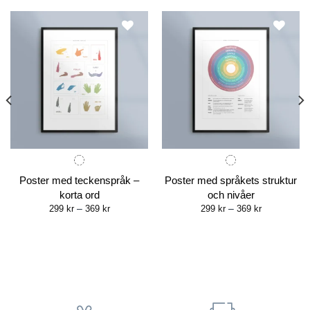
Poster med teckenspråk –
Poster med språkets struktur
korta ord
och nivåer
Price
Price
299
kr
–
369
kr
299
kr
–
369
kr
range:
range:
299 kr
299 kr
through
through
369 kr
369 kr