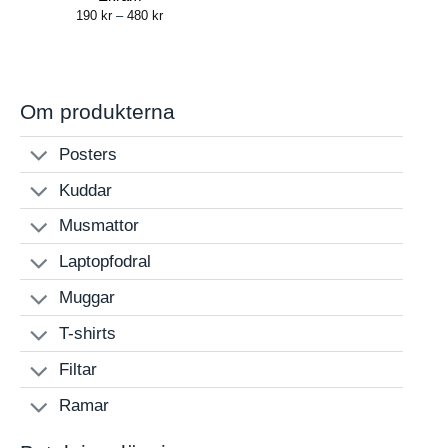
Price
190
kr
–
480
kr
range:
190 kr
through
480 kr
Om produkterna
Posters
Kuddar
Musmattor
Laptopfodral
Muggar
T-shirts
Filtar
Ramar