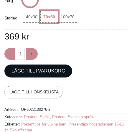
Färg
40x30
70x50
100x70
Storlek
369
kr
Poster med retoriska stilfigurer mängd
LÄGG TILL I VARUKORG
LÄGG TILL I ÖNSKELISTA
Artikelnr:
OP6022100276-2
Kategorier:
Posters: Språk
,
Posters: Svenska språket
Etiketter:
Presenttips för vuxna barn
,
Presenttips högstadiebarn 13-15
år
,
Skolaffischer