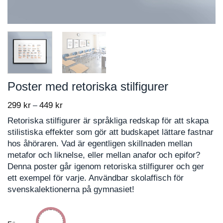
Poster med retoriska stilfigurer
299
kr
449
kr
Price
–
range:
Retoriska stilfigurer är språkliga redskap för att skapa
299 kr
stilistiska effekter som gör att budskapet lättare fastnar
through
hos åhöraren. Vad är egentligen skillnaden mellan
449 kr
metafor och liknelse, eller mellan anafor och epifor?
Denna poster går igenom retoriska stilfigurer och ger
ett exempel för varje. Användbar skolaffisch för
svenskalektionerna på gymnasiet!