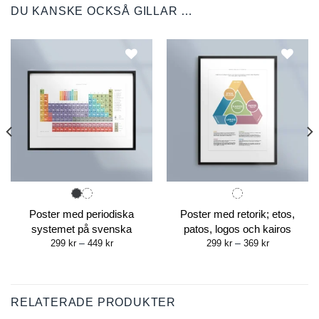
DU KANSKE OCKSÅ GILLAR …
Poster med periodiska
Poster med retorik; etos,
systemet på svenska
patos, logos och kairos
Price
Price
299
kr
–
449
kr
299
kr
–
369
kr
range:
range:
299 kr
299 kr
through
through
449 kr
369 kr
RELATERADE PRODUKTER