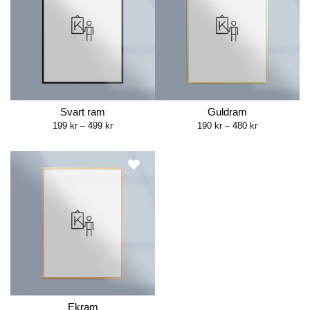
Svart ram
Guldram
Price
Price
199
kr
–
499
kr
190
kr
–
480
kr
range:
range:
199 kr
190 kr
through
through
499 kr
480 kr
Ekram