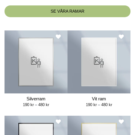
SE VÅRA RAMAR
Silverram
Vit ram
Price
Price
190
kr
–
480
kr
190
kr
–
480
kr
range:
range:
190 kr
190 kr
through
through
480 kr
480 kr