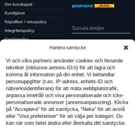
Om kunskapat
Kundtjänst
Köpvillkor / returpolicy
Sociala medier
Integritetspolicy
Cookiepolicy
Följ oss på Facebook
Hantera samtycke
Kontakt
Tavlor på Instagram
Inspiration på Pinterest
Mitt konto
Vi och våra partners använder cookies och liknande
Diskutera på LinkedIn
Kassan
tekniker (inklusive annons-ID:n) för att lagra och
komma åt information på din enhet. Vi behandlar
Kunskapat
Varukorg
personuppgifter (t.ex. IP-adress, enhets-ID och
nätverksidentifierare) för att mäta webbplatstrafik,
Med barn och ungas
anpassa innehåll och visa personaliserade och icke-
nyfikenhet som inspiration
personaliserade annonser (annonsanpassning). Klicka
Inga produkter i varukorgen.
skapar vi design som
på "Acceptera" för att samtycka, "Neka" för att avstå
förmedlar kunskap till en ny
GÅ TILLBAKA TILL
generation.
BUTIKEN
eller "Visa preferenser" för att välja per kategori. Du
kan när som helst ändra eller återkalla ditt samtycke.