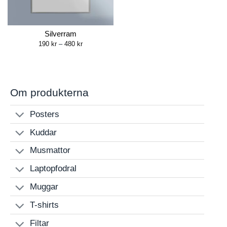
Silverram
Price
190
kr
–
480
kr
range:
190 kr
through
480 kr
Om produkterna
Posters
Kuddar
Musmattor
Laptopfodral
Muggar
T-shirts
Filtar