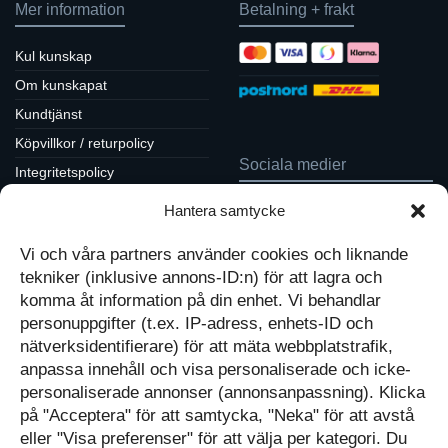
Mer information
Betalning + frakt
Kul kunskap
Om kunskapat
Kundtjänst
Köpvillkor / returpolicy
Sociala medier
Integritetspolicy
Cookiepolicy
Hantera samtycke
Följ oss på Facebook
Kontakt
Tavlor på Instagram
Vi och våra partners använder cookies och liknande
Inspiration på Pinterest
Mitt konto
tekniker (inklusive annons-ID:n) för att lagra och
Diskutera på LinkedIn
Kassan
komma åt information på din enhet. Vi behandlar
personuppgifter (t.ex. IP-adress, enhets-ID och
Kunskapat
Varukorg
nätverksidentifierare) för att mäta webbplatstrafik,
anpassa innehåll och visa personaliserade och icke-
Med barn och ungas
personaliserade annonser (annonsanpassning). Klicka
nyfikenhet som inspiration
på "Acceptera" för att samtycka, "Neka" för att avstå
Inga produkter i varukorgen.
skapar vi design som
förmedlar kunskap till en ny
GÅ TILLBAKA TILL
eller "Visa preferenser" för att välja per kategori. Du