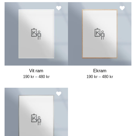
through
through
480 kr
499 kr
Vit ram
Ekram
Price
Price
190
kr
–
480
kr
190
kr
–
480
kr
range:
range:
190 kr
190 kr
through
through
480 kr
480 kr