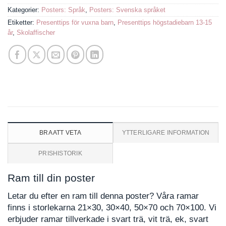
Kategorier:
Posters: Språk
,
Posters: Svenska språket
Etiketter:
Presenttips för vuxna barn
,
Presenttips högstadiebarn 13-15
år
,
Skolaffischer
BRA ATT VETA
YTTERLIGARE INFORMATION
PRISHISTORIK
Ram till din poster
Letar du efter en ram till denna poster? Våra ramar
finns i storlekarna 21×30, 30×40, 50×70 och 70×100. Vi
erbjuder ramar tillverkade i svart trä, vit trä, ek, svart