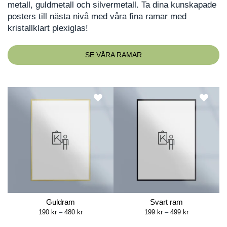
metall, guldmetall och silvermetall. Ta dina kunskapade
posters till nästa nivå med våra fina ramar med
kristallklart plexiglas!
SE VÅRA RAMAR
Guldram
Svart ram
Price
Price
190
kr
–
480
kr
199
kr
–
499
kr
range:
range:
190 kr
199 kr