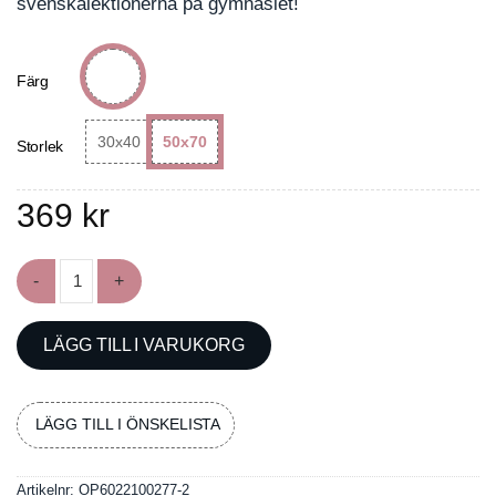
svenskalektionerna på gymnasiet!
Färg
30x40
50x70
Storlek
369
kr
Poster med retorik; etos, patos, logos och kairos mängd
LÄGG TILL I VARUKORG
LÄGG TILL I ÖNSKELISTA
Artikelnr:
OP6022100277-2