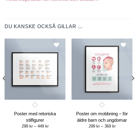
DU KANSKE OCKSÅ GILLAR …
Poster med retoriska
Poster om mobbning – för
stilfigurer
äldre barn och ungdomar
Price
Price
299
kr
–
449
kr
299
kr
–
369
kr
range:
range:
299 kr
299 kr