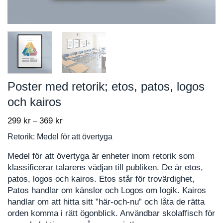
Poster med retorik; etos, patos, logos
och kairos
299
kr
369
kr
Price
–
range:
Retorik: Medel för att övertyga
299 kr
through
Medel för att övertyga är enheter inom retorik som
369 kr
klassificerar talarens vädjan till publiken. De är etos,
patos, logos och kairos. Etos står för trovärdighet,
Patos handlar om känslor och Logos om logik. Kairos
handlar om att hitta sitt ”här-och-nu” och låta de rätta
orden komma i rätt ögonblick. Användbar skolaffisch för