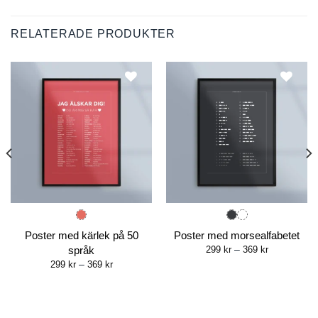
through
through
449 kr
369 kr
RELATERADE PRODUKTER
Poster med kärlek på 50
Poster med morsealfabetet
Price
språk
299
kr
–
369
kr
range:
Price
299
kr
–
369
kr
299 kr
range:
through
299 kr
369 kr
through
369 kr