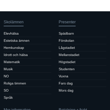
Skolämnen
Presenter
Elevhälsa
Spädbarn
Estetiska ämnen
Förskolan
Hemkunskap
Lågstadiet
Idrott och hälsa
Mellanstadiet
Matematik
Högstadiet
Musik
Studenten
NO
Vuxna
Roliga timmen
Fars dag
SO
Mors dag
Språk
Mer information
Betalning + frakt