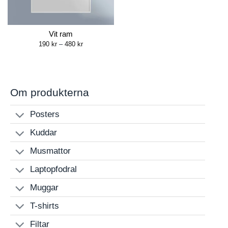
Vit ram
Price
190
kr
–
480
kr
range:
190 kr
through
480 kr
Om produkterna
Posters
Kuddar
Musmattor
Laptopfodral
Muggar
T-shirts
Filtar