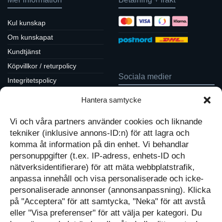
Kul kunskap
Om kunskapat
Kundtjänst
Köpvillkor / returpolicy
Sociala medier
Integritetspolicy
Cookiepolicy
Hantera samtycke
Följ oss på Facebook
Kontakt
Tavlor på Instagram
Vi och våra partners använder cookies och liknande
Inspiration på Pinterest
Mitt konto
tekniker (inklusive annons-ID:n) för att lagra och
Diskutera på LinkedIn
Kassan
komma åt information på din enhet. Vi behandlar
personuppgifter (t.ex. IP-adress, enhets-ID och
Kunskapat
Varukorg
nätverksidentifierare) för att mäta webbplatstrafik,
anpassa innehåll och visa personaliserade och icke-
Med barn och ungas
personaliserade annonser (annonsanpassning). Klicka
nyfikenhet som inspiration
på "Acceptera" för att samtycka, "Neka" för att avstå
Inga produkter i varukorgen.
skapar vi design som
förmedlar kunskap till en ny
GÅ TILLBAKA TILL
eller "Visa preferenser" för att välja per kategori. Du
generation.
BUTIKEN