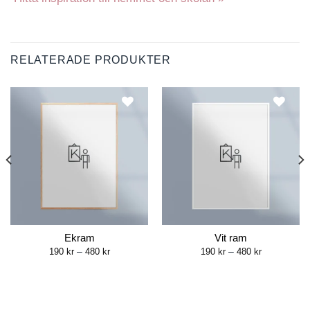
RELATERADE PRODUKTER
Ekram
Vit ram
Price
Price
190
kr
–
480
kr
190
kr
–
480
kr
range:
range:
190 kr
190 kr
through
through
480 kr
480 kr