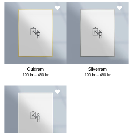
through
through
499 kr
480 kr
Guldram
Silverram
Price
Price
190
kr
–
480
kr
190
kr
–
480
kr
range:
range:
190 kr
190 kr
through
through
480 kr
480 kr