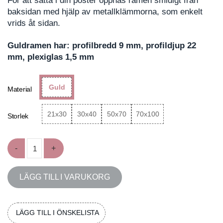
För att sätta i din poster öppnas ramen smidigt från
baksidan med hjälp av metallklämmorna, som enkelt
vrids åt sidan.
Guldramen har: profilbredd 9 mm, profildjup 22
mm, plexiglas 1,5 mm
Guld
Material
21x30
30x40
50x70
70x100
Storlek
Guldram mängd
LÄGG TILL I VARUKORG
LÄGG TILL I ÖNSKELISTA