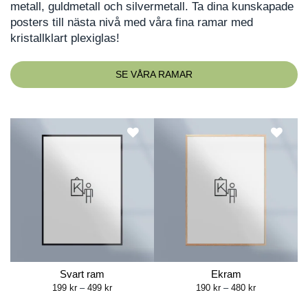
metall, guldmetall och silvermetall. Ta dina kunskapade
posters till nästa nivå med våra fina ramar med
kristallklart plexiglas!
SE VÅRA RAMAR
Svart ram
Ekram
Price
Price
199
kr
–
499
kr
190
kr
–
480
kr
range:
range:
199 kr
190 kr