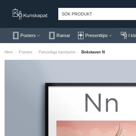
Skip
to
Sök
efter:
content
Posters
Ramar
Presenttips
I k
Hem
-
Posters
-
Personliga barntavlor
-
Bokstaven N