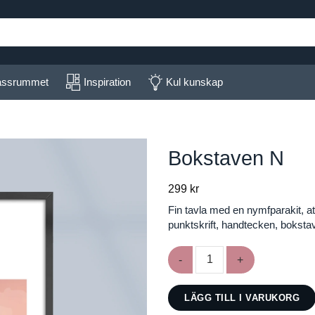
lassrummet
Inspiration
Kul kunskap
Bokstaven N
299
kr
Fin tavla med en nymfparakit, at
punktskrift, handtecken, bokstav
Bokstaven N mängd
LÄGG TILL I VARUKORG