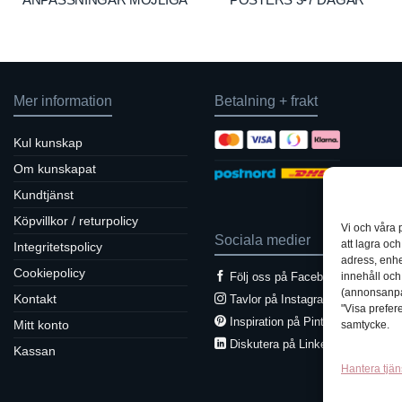
Mer information
Betalning + frakt
Kul kunskap
Om kunskapat
Kundtjänst
Köpvillkor / returpolicy
Vi och våra 
Sociala medier
att lagra oc
Integritetspolicy
adress, enhe
Cookiepolicy
innehåll oc
Följ oss på Facebook
(annonsanpas
Kontakt
Tavlor på Instagram
"Visa prefere
Inspiration på Pinterest
Mitt konto
samtycke.
Diskutera på LinkedIn
Kassan
Hantera tjän