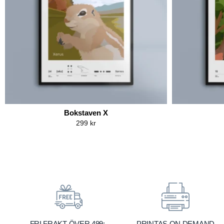
Bokstaven X
299
kr
FRI FRAKT ÖVER 499:-
PRINTAS ON DEMAND