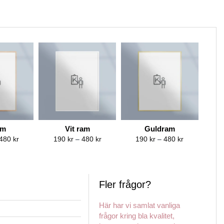
am
Vit ram
Guldram
Price
Price
Price
480
kr
190
kr
–
480
kr
190
kr
–
480
kr
range:
range:
range:
190 kr
190 kr
190 kr
through
through
through
480 kr
480 kr
480 kr
Fler frågor?
Här har vi samlat vanliga
frågor kring bla kvalitet,