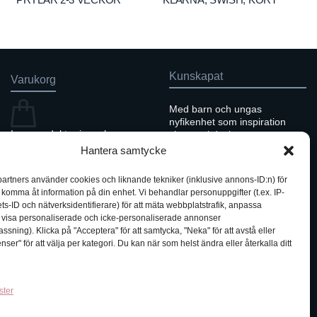
Kunskapat
Varukorg
Med barn och ungas
nyfikenhet som inspiration
Inga produkter i varukorgen.
skapar vi design som
förmedlar kunskap till en ny
Hantera samtycke
GÅ TILLBAKA TILL
generation.
BUTIKEN
partners använder cookies och liknande tekniker (inklusive annons-ID:n) för
h komma åt information på din enhet. Vi behandlar personuppgifter (t.ex. IP-
ts-ID och nätverksidentifierare) för att mäta webbplatstrafik, anpassa
h visa personaliserade och icke-personaliserade annonser
sning). Klicka på "Acceptera" för att samtycka, "Neka" för att avstå eller
nser" för att välja per kategori. Du kan när som helst ändra eller återkalla ditt
ster