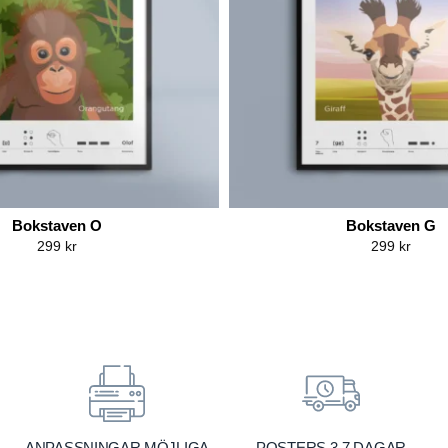
Bokstaven O
Bokstaven G
299
kr
299
kr
ANPASSNINGAR MÖJLIGA
POSTERS 3-7 DAGAR