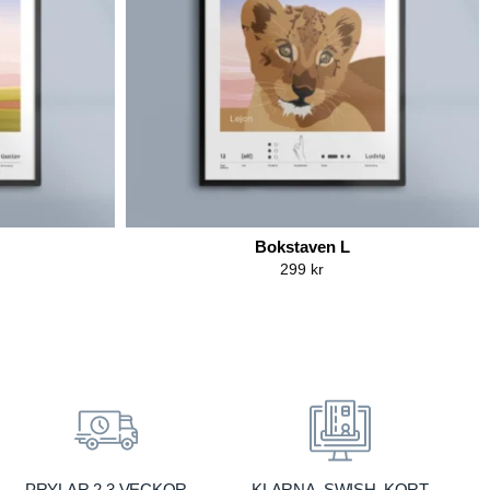
Bokstaven L
299
kr
KLARNA, SWISH, KORT
PRYLAR 2-3 VECKOR