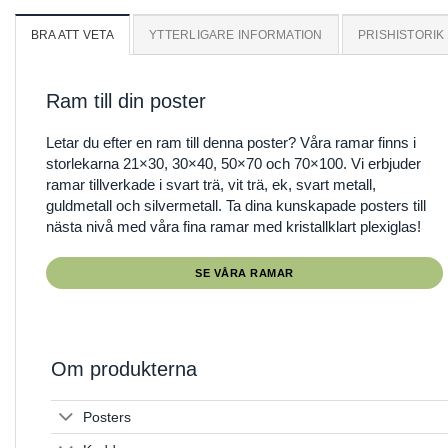
BRA ATT VETA
YTTERLIGARE INFORMATION
PRISHISTORIK
Ram till din poster
Letar du efter en ram till denna poster? Våra ramar finns i
storlekarna 21×30, 30×40, 50×70 och 70×100. Vi erbjuder
ramar tillverkade i svart trä, vit trä, ek, svart metall,
guldmetall och silvermetall. Ta dina kunskapade posters till
nästa nivå med våra fina ramar med kristallklart plexiglas!
SE VÅRA RAMAR
Om produkterna
Posters