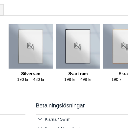
Silverram
Svart ram
Ekr
Price
Price
190
kr
–
480
kr
199
kr
–
499
kr
190
kr
–
range:
range:
190 kr
199 kr
through
through
480 kr
499 kr
Betalningslösningar
Klarna / Swish