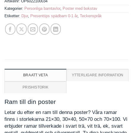
Artikelnr:
OP6022100034
Kategorier:
Personliga barntavlor
,
Poster med bokstav
Etiketter:
Djur
,
Presenttips spädbarn 0-1 år
,
Teckenspråk
BRA ATT VETA
YTTERLIGARE INFORMATION
PRISHISTORIK
Ram till din poster
Letar du efter en ram till denna poster? Våra ramar
finns i storlekarna 21×30, 30×40, 50×70 och 70×100. Vi
erbjuder ramar tillverkade i svart trä, vit trä, ek, svart
metall, guldmetall och silvermetall. Ta dina kunskapade