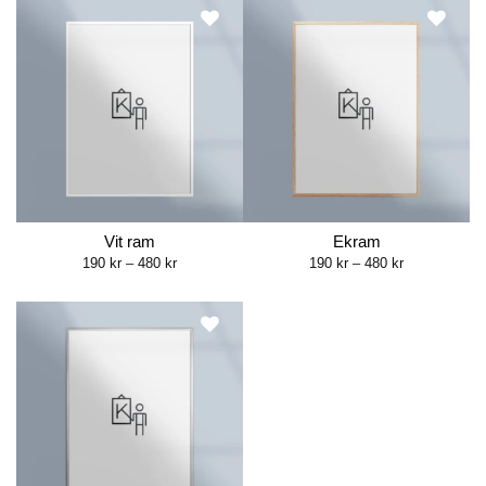
499 kr
480 kr
Vit ram
Ekram
Price
Price
190
kr
–
480
kr
190
kr
–
480
kr
range:
range:
190 kr
190 kr
through
through
480 kr
480 kr