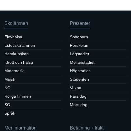
Skolämnen
Presenter
Elevhälsa
Spädbarn
Estetiska ämnen
Förskolan
Hemkunskap
Lågstadiet
Idrott och hälsa
Mellanstadiet
Matematik
Högstadiet
Musik
Studenten
NO
Vuxna
Roliga timmen
Fars dag
SO
Mors dag
Språk
Mer information
Betalning + frakt