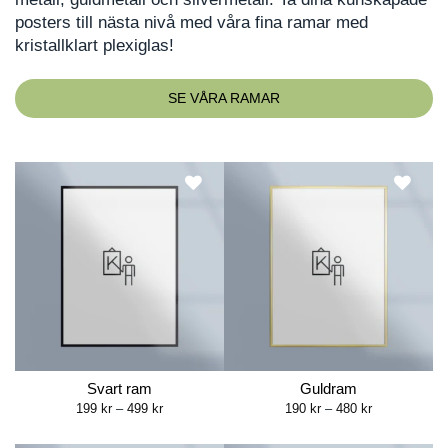
posters till nästa nivå med våra fina ramar med
kristallklart plexiglas!
SE VÅRA RAMAR
Svart ram
Guldram
Price
Price
199
kr
–
499
kr
190
kr
–
480
kr
range:
range:
199 kr
190 kr
through
through