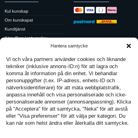
Kul kunskap
Om kunskapat
Kundtjänst
Köpvillkor / returpolicy
Sociala medier
Hantera samtycke
Integritetspolicy
Cookiepolicy
Vi och våra partners använder cookies och liknande
Följ oss på Facebook
Kontakt
Tavlor på Instagram
tekniker (inklusive annons-ID:n) för att lagra och
Inspiration på Pinterest
komma åt information på din enhet. Vi behandlar
Mitt konto
Diskutera på LinkedIn
personuppgifter (t.ex. IP-adress, enhets-ID och
Kassan
nätverksidentifierare) för att mäta webbplatstrafik,
anpassa innehåll och visa personaliserade och icke-
Kunskapat
Varukorg
personaliserade annonser (annonsanpassning). Klicka
på "Acceptera" för att samtycka, "Neka" för att avstå
Med barn och ungas
eller "Visa preferenser" för att välja per kategori. Du
nyfikenhet som inspiration
Inga produkter i varukorgen.
skapar vi design som
kan när som helst ändra eller återkalla ditt samtycke.
förmedlar kunskap till en ny
GÅ TILLBAKA TILL
generation.
BUTIKEN