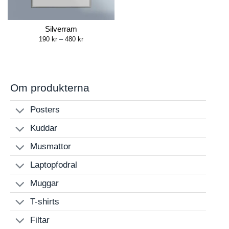
Silverram
Price
190
kr
–
480
kr
range:
190 kr
through
480 kr
Om produkterna
Posters
Kuddar
Musmattor
Laptopfodral
Muggar
T-shirts
Filtar