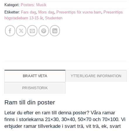
Kategori:
Posters: Musik
Etiketter:
Fars dag
,
Mors dag
,
Presenttips för vuxna barn
,
Presenttips
högstadiebarn 13-15 år
,
Studenten
BRA ATT VETA
YTTERLIGARE INFORMATION
PRISHISTORIK
Ram till din poster
Letar du efter en ram till denna poster? Våra ramar
finns i storlekarna 21×30, 30×40, 50×70 och 70×100. Vi
erbjuder ramar tillverkade i svart trä, vit trä, ek, svart