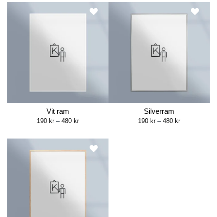
through
through
499 kr
480 kr
Vit ram
Silverram
Price
Price
190
kr
–
480
kr
190
kr
–
480
kr
range:
range:
190 kr
190 kr
through
through
480 kr
480 kr