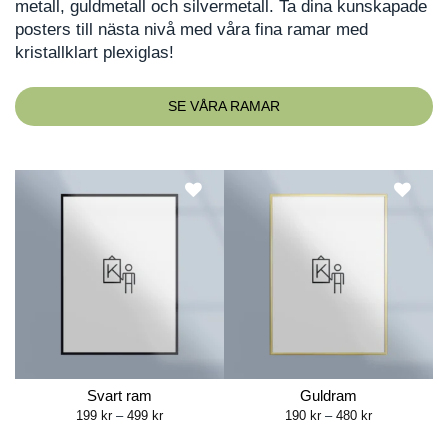
metall, guldmetall och silvermetall. Ta dina kunskapade
posters till nästa nivå med våra fina ramar med
kristallklart plexiglas!
SE VÅRA RAMAR
Svart ram
Guldram
Price
Price
199
kr
–
499
kr
190
kr
–
480
kr
range:
range:
199 kr
190 kr