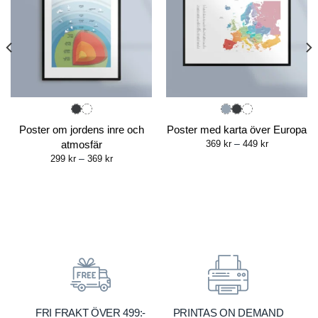
Poster om jordens inre och
Poster med karta över Europa
Price
atmosfär
369
kr
–
449
kr
range:
Price
299
kr
–
369
kr
369 kr
range:
through
299 kr
449 kr
through
369 kr
FRI FRAKT ÖVER 499:-
PRINTAS ON DEMAND