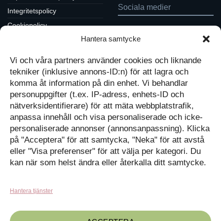
Sociala medier
Integritetspolicy
Cookiepolicy
Följ oss på Facebook
Hantera samtycke
Kontakt
Tavlor på Instagram
Inspiration på Pinterest
Mitt konto
Vi och våra partners använder cookies och liknande
Diskutera på LinkedIn
Kassan
tekniker (inklusive annons-ID:n) för att lagra och
komma åt information på din enhet. Vi behandlar
Kunskapat
Varukorg
personuppgifter (t.ex. IP-adress, enhets-ID och
nätverksidentifierare) för att mäta webbplatstrafik,
Med barn och ungas
anpassa innehåll och visa personaliserade och icke-
nyfikenhet som inspiration
personaliserade annonser (annonsanpassning). Klicka
Inga produkter i varukorgen.
skapar vi design som
på "Acceptera" för att samtycka, "Neka" för att avstå
förmedlar kunskap till en ny
GÅ TILLBAKA TILL
generation.
BUTIKEN
eller "Visa preferenser" för att välja per kategori. Du
kan när som helst ändra eller återkalla ditt samtycke.
Hantera tjänster