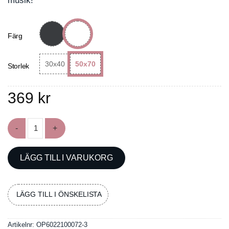
musik!
Färg
30x40
50x70
Storlek
369
kr
Poster med klassiska kompositörer mängd
LÄGG TILL I VARUKORG
LÄGG TILL I ÖNSKELISTA
Artikelnr:
OP6022100072-3