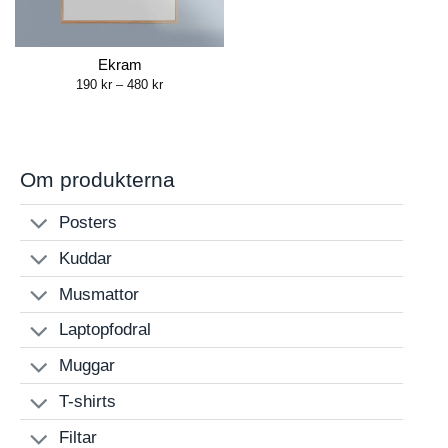
Ekram
Price
190
kr
–
480
kr
range:
190 kr
through
480 kr
Om produkterna
Posters
Kuddar
Musmattor
Laptopfodral
Muggar
T-shirts
Filtar