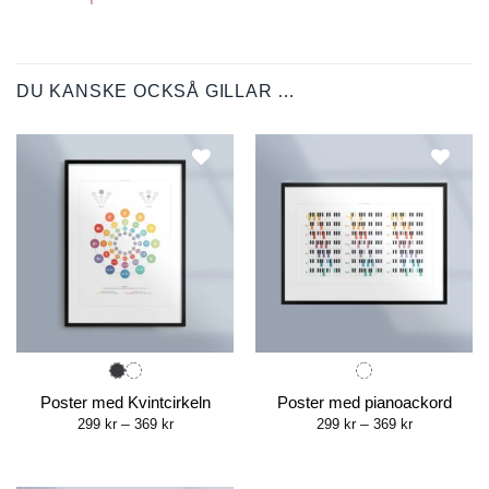
DU KANSKE OCKSÅ GILLAR …
Poster med Kvintcirkeln
Poster med pianoackord
Price
Price
299
kr
–
369
kr
299
kr
–
369
kr
range:
range:
299 kr
299 kr
through
through
369 kr
369 kr