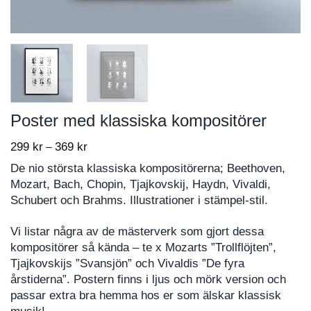
Poster med klassiska kompositörer
299
kr
369
kr
Price
–
range:
De nio största klassiska kompositörerna; Beethoven,
299 kr
Mozart, Bach, Chopin, Tjajkovskij, Haydn, Vivaldi,
through
Schubert och Brahms. Illustrationer i stämpel-stil.
369 kr
Vi listar några av de mästerverk som gjort dessa
kompositörer så kända – te x Mozarts ”Trollflöjten”,
Tjajkovskijs ”Svansjön” och Vivaldis ”De fyra
årstiderna”. Postern finns i ljus och mörk version och
passar extra bra hemma hos er som älskar klassisk