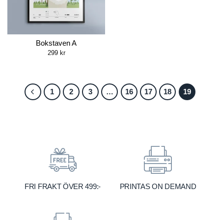
Bokstaven A
299
kr
1
2
3
…
16
17
18
19
FRI FRAKT ÖVER 499:-
PRINTAS ON DEMAND