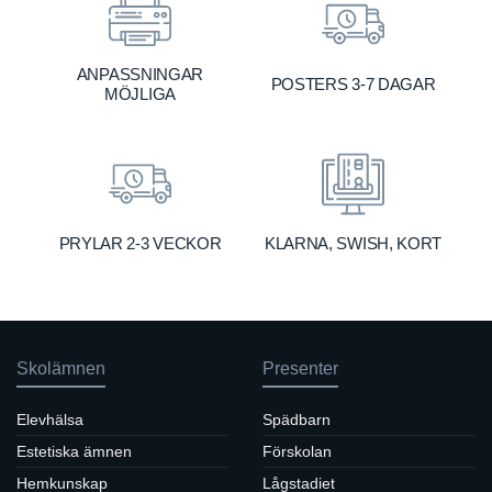
ANPASSNINGAR
POSTERS 3-7 DAGAR
MÖJLIGA
KLARNA, SWISH, KORT
PRYLAR 2-3 VECKOR
Skolämnen
Presenter
Elevhälsa
Spädbarn
Estetiska ämnen
Förskolan
Hemkunskap
Lågstadiet