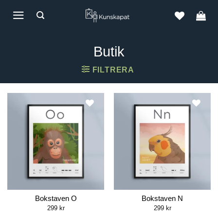
Skip
to
content
Butik
FILTRERA
Bokstaven O
Bokstaven N
299
kr
299
kr