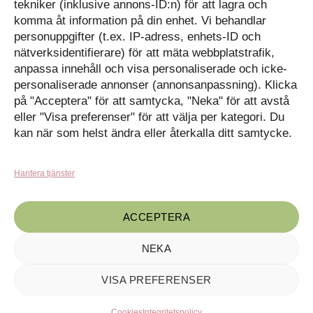
tekniker (inklusive annons-ID:n) för att lagra och
Kontakt
Tavlor på Instagram
komma åt information på din enhet. Vi behandlar
Inspiration på Pinterest
Mitt konto
personuppgifter (t.ex. IP-adress, enhets-ID och
Diskutera på LinkedIn
nätverksidentifierare) för att mäta webbplatstrafik,
Kassan
anpassa innehåll och visa personaliserade och icke-
personaliserade annonser (annonsanpassning). Klicka
Kunskapat
Varukorg
på "Acceptera" för att samtycka, "Neka" för att avstå
eller "Visa preferenser" för att välja per kategori. Du
Med barn och ungas
nyfikenhet som inspiration
kan när som helst ändra eller återkalla ditt samtycke.
Inga produkter i varukorgen.
skapar vi design som
förmedlar kunskap till en ny
GÅ TILLBAKA TILL
generation.
BUTIKEN
Hantera tjänster
ACCEPTERA
NEKA
VISA PREFERENSER
Kunskapat, C/o Angry Creative AB, Drottninggatan 55, 602 32
Cookies
Integritetspolicy