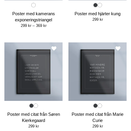
Poster med kamerans
Poster med hjärter kung
exponeringstriangel
299
kr
Price
299
kr
–
369
kr
range:
299 kr
through
369 kr
Poster med citat från Søren
Poster med citat från Marie
Kierkegaard
Curie
299
kr
299
kr