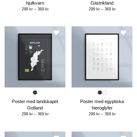
hjulkvarn
Gästrikland
Price
Price
299
kr
–
369
kr
299
kr
–
369
kr
range:
range:
299 kr
299 kr
through
through
369 kr
369 kr
Poster med landskapet
Poster med egyptiska
Gotland
hieroglyfer
Price
Price
299
kr
–
369
kr
299
kr
–
369
kr
range:
range:
299 kr
299 kr
through
through
369 kr
369 kr