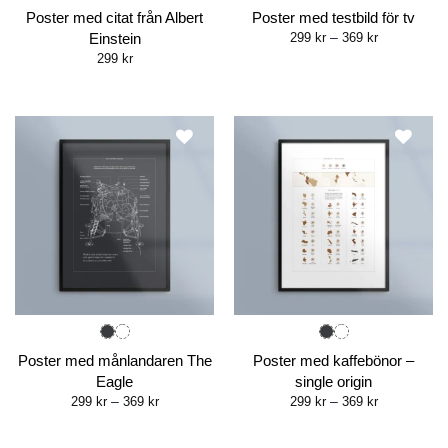
Poster med citat från Albert
Poster med testbild för tv
Price
Einstein
299
kr
–
369
kr
range:
299
kr
299 kr
through
369 kr
Poster med månlandaren The
Poster med kaffebönor –
Eagle
single origin
Price
Price
299
kr
–
369
kr
299
kr
–
369
kr
range:
range:
299 kr
299 kr
through
through