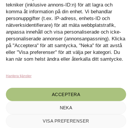
Följ oss på Facebook
tekniker (inklusive annons-ID:n) för att lagra och
Kontakt
Tavlor på Instagram
komma åt information på din enhet. Vi behandlar
Inspiration på Pinterest
Mitt konto
personuppgifter (t.ex. IP-adress, enhets-ID och
Diskutera på LinkedIn
nätverksidentifierare) för att mäta webbplatstrafik,
Kassan
anpassa innehåll och visa personaliserade och icke-
personaliserade annonser (annonsanpassning). Klicka
Kunskapat
Varukorg
på "Acceptera" för att samtycka, "Neka" för att avstå
eller "Visa preferenser" för att välja per kategori. Du
Med barn och ungas
nyfikenhet som inspiration
kan när som helst ändra eller återkalla ditt samtycke.
Inga produkter i varukorgen.
skapar vi design som
förmedlar kunskap till en ny
GÅ TILLBAKA TILL
generation.
BUTIKEN
Hantera tjänster
ACCEPTERA
NEKA
VISA PREFERENSER
Kunskapat, C/o Angry Creative AB, Drottninggatan 55, 602 32