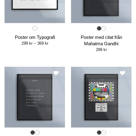
Poster om Typografi
Poster med citat från
Price
299
kr
–
369
kr
Mahatma Gandhi
range:
299
kr
299 kr
through
369 kr