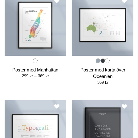
Poster med Manhattan
Poster med karta över
Price
299
kr
–
369
kr
Oceanien
range:
369
kr
299 kr
through
369 kr