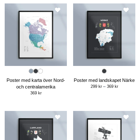
369 kr
369 kr
Poster med karta över Nord-
Poster med landskapet Närke
Price
och centralamerika
299
kr
–
369
kr
range:
369
kr
299 kr
through
369 kr