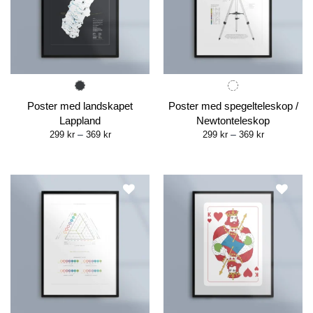
Poster med landskapet
Poster med spegelteleskop /
Lappland
Newtonteleskop
Price
Price
299
kr
–
369
kr
299
kr
–
369
kr
range:
range:
299 kr
299 kr
through
through
369 kr
369 kr