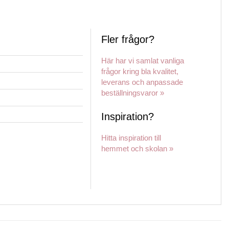
190 kr
190 kr
190 kr
through
through
through
480 kr
480 kr
480 kr
Fler frågor?
Här har vi samlat vanliga
frågor kring bla kvalitet,
leverans och anpassade
beställningsvaror »
Inspiration?
Hitta inspiration till
hemmet och skolan »