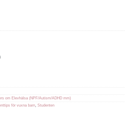
ma Gandhi mängd
ers om Elevhälsa (NPF/Autism/ADHD mm)
nttips för vuxna barn
,
Studenten