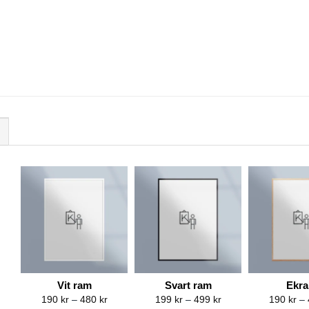
Vit ram
Svart ram
Ekr
Price
Price
190
kr
–
480
kr
199
kr
–
499
kr
190
kr
–
range:
range: