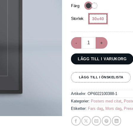
Färg
Storlek
30x40
Poster med citat från Mahat
LÄGG TILL I VARUKORG
LÄGG TILL I ÖNSKELISTA
Artikelnr:
OP6022100388-1
Kategorier:
Posters med citat
,
Post
Etiketter:
Fars dag
,
Mors dag
,
Prese