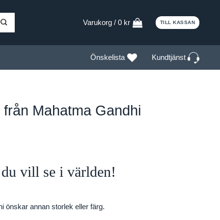
Varukorg /
0
kr
TILL KASSAN
Kundtjänst
Önskelista
t från Mahatma Gandhi
du vill se i världen!
i önskar annan storlek eller färg.