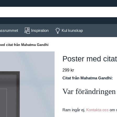
lassrummet
Inspiration
Kul kunskap
med citat från Mahatma Gandhi
Poster med cita
299
kr
Citat från Mahatma Gandhi:
Var förändringen 
Ram ingår ej.
Kontakta oss
om n