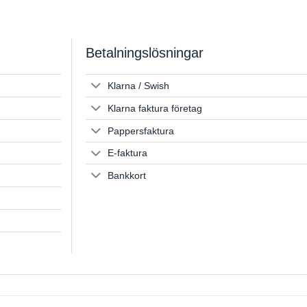
190 kr
199 kr
through
through
480 kr
499 kr
Betalningslösningar
Klarna / Swish
Klarna faktura företag
Pappersfaktura
E-faktura
Bankkort