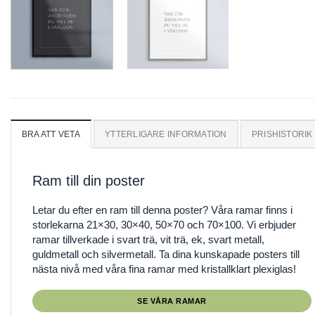
BRA ATT VETA
YTTERLIGARE INFORMATION
PRISHISTORIK
Ram till din poster
Letar du efter en ram till denna poster? Våra ramar finns i
storlekarna 21×30, 30×40, 50×70 och 70×100. Vi erbjuder
ramar tillverkade i svart trä, vit trä, ek, svart metall,
guldmetall och silvermetall. Ta dina kunskapade posters till
nästa nivå med våra fina ramar med kristallklart plexiglas!
SE VÅRA RAMAR