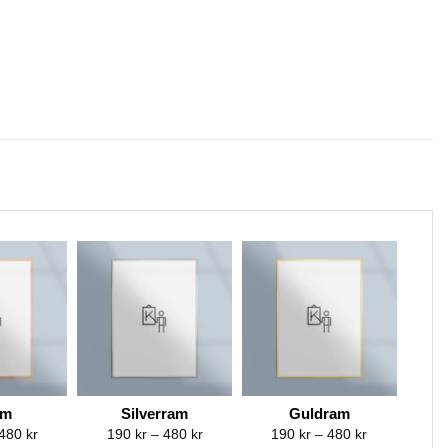
am
Silverram
Guldram
Price
Price
Price
480
kr
190
kr
–
480
kr
190
kr
–
480
kr
range:
range:
range: