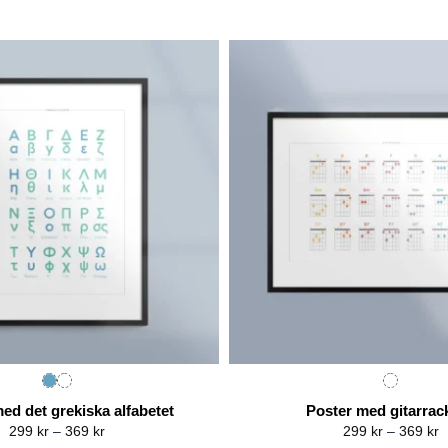
ed det grekiska alfabetet
Poster med gitarrac
Price
P
299
kr
–
369
kr
299
kr
–
369
kr
range:
r