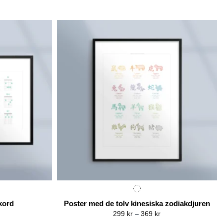
kord
Poster med de tolv kinesiska zodiakdjuren
rice
Price
299
kr
–
369
kr
ange:
range: