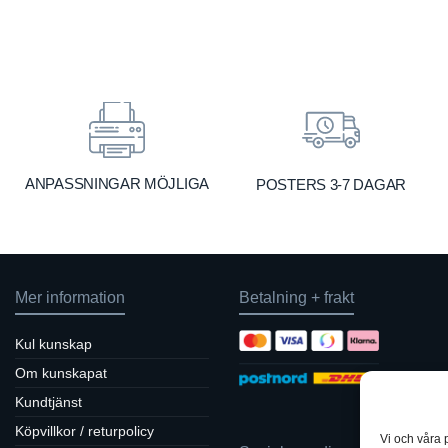
299 kr
2
through
t
369 kr
3
ANPASSNINGAR MÖJLIGA
POSTERS 3-7 DAGAR
Mer information
Betalning + frakt
Kul kunskap
Om kunskapat
Kundtjänst
Köpvillkor / returpolicy
Vi och våra 