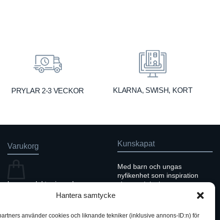
99 kr
299 kr
hrough
through
69 kr
369 kr
KLARNA, SWISH, KORT
PRYLAR 2-3 VECKOR
Kunskapat
Varukorg
Med barn och ungas
nyfikenhet som inspiration
Inga produkter i varukorgen.
skapar vi design som
förmedlar kunskap till en ny
Hantera samtycke
GÅ TILLBAKA TILL
generation.
BUTIKEN
partners använder cookies och liknande tekniker (inklusive annons-ID:n) för