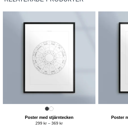
Poster med stjärntecken
Poster m
Price
299
kr
–
369
kr
range: