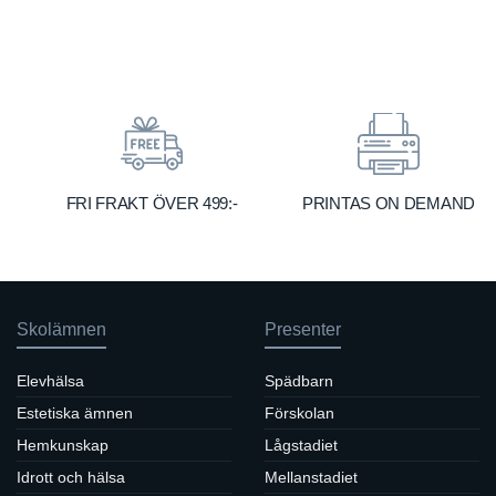
299 kr
through
369 kr
FRI FRAKT ÖVER 499:-
PRINTAS ON DEMAND
Skolämnen
Presenter
Elevhälsa
Spädbarn
Estetiska ämnen
Förskolan
Hemkunskap
Lågstadiet
Idrott och hälsa
Mellanstadiet