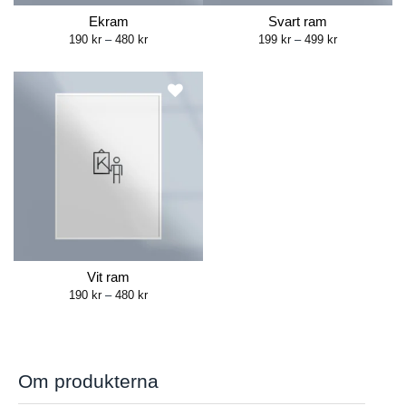
Ekram
Svart ram
Price
Price
190
kr
–
480
kr
199
kr
–
499
kr
range:
range:
190 kr
199 kr
through
through
480 kr
499 kr
Vit ram
Price
190
kr
–
480
kr
range:
190 kr
through
480 kr
Om produkterna