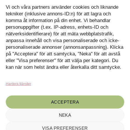
Tavlor på Instagram
Vi och våra partners använder cookies och liknande
Inspiration på Pinterest
Mitt konto
tekniker (inklusive annons-ID:n) för att lagra och
Diskutera på LinkedIn
Kassan
komma åt information på din enhet. Vi behandlar
personuppgifter (t.ex. IP-adress, enhets-ID och
Kunskapat
Varukorg
nätverksidentifierare) för att mäta webbplatstrafik,
anpassa innehåll och visa personaliserade och icke-
Med barn och ungas
personaliserade annonser (annonsanpassning). Klicka
nyfikenhet som inspiration
på "Acceptera" för att samtycka, "Neka" för att avstå
Inga produkter i varukorgen.
skapar vi design som
förmedlar kunskap till en ny
GÅ TILLBAKA TILL
eller "Visa preferenser" för att välja per kategori. Du
generation.
BUTIKEN
kan när som helst ändra eller återkalla ditt samtycke.
Hantera tjänster
ACCEPTERA
NEKA
Kunskapat, C/o Angry Creative AB, Drottninggatan 55, 602 32
Norrköping · ©2020-2024 Maila oss på
kontakt@kunskapat.se
VISA PREFERENSER