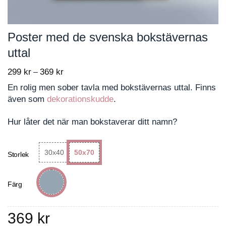
Poster med de svenska bokstävernas
uttal
299
kr
369
kr
Price
–
range:
En rolig men sober tavla med bokstävernas uttal. Finns
299 kr
även som
dekorationskudde
.
through
369 kr
Hur låter det när man bokstaverar ditt namn?
30x40
50x70
Storlek
Färg
369
kr