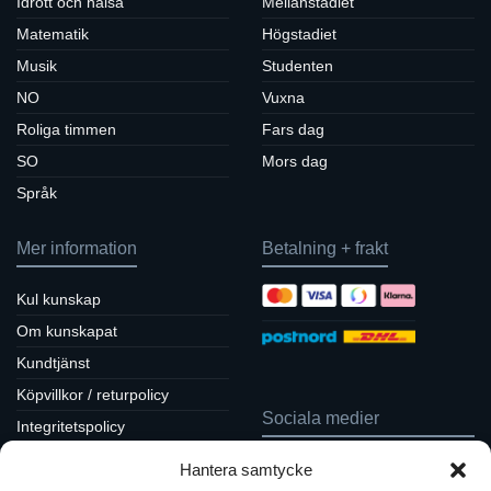
Idrott och hälsa
Mellanstadiet
Matematik
Högstadiet
Musik
Studenten
NO
Vuxna
Roliga timmen
Fars dag
SO
Mors dag
Språk
Mer information
Betalning + frakt
Kul kunskap
Om kunskapat
Kundtjänst
Köpvillkor / returpolicy
Sociala medier
Integritetspolicy
Cookiepolicy
Hantera samtycke
Följ oss på Facebook
Kontakt