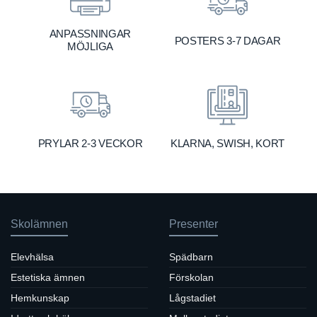
ANPASSNINGAR
POSTERS 3-7 DAGAR
MÖJLIGA
KLARNA, SWISH, KORT
PRYLAR 2-3 VECKOR
Skolämnen
Presenter
Elevhälsa
Spädbarn
Estetiska ämnen
Förskolan
Hemkunskap
Lågstadiet