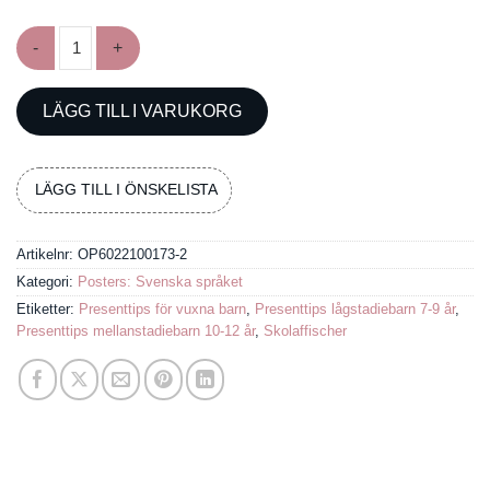
Poster med de svenska bokstävernas uttal mängd
LÄGG TILL I VARUKORG
LÄGG TILL I ÖNSKELISTA
Artikelnr:
OP6022100173-2
Kategori:
Posters: Svenska språket
Etiketter:
Presenttips för vuxna barn
,
Presenttips lågstadiebarn 7-9 år
,
Presenttips mellanstadiebarn 10-12 år
,
Skolaffischer