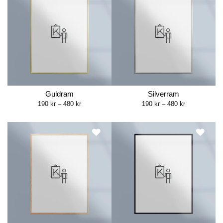
Guldram
Silverram
Price
Price
190
kr
–
480
kr
190
kr
–
480
kr
range:
range:
190 kr
190 kr
through
through
480 kr
480 kr