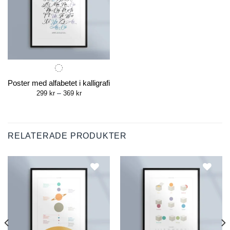
Poster med alfabetet i kalligrafi
Price
299
kr
–
369
kr
range:
299 kr
through
369 kr
RELATERADE PRODUKTER