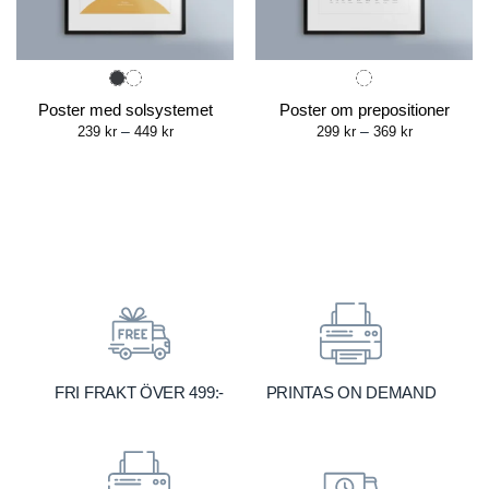
Poster med solsystemet
Poster om prepositioner
Price
Price
239
kr
–
449
kr
299
kr
–
369
kr
range:
range:
239 kr
299 kr
through
through
449 kr
369 kr
FRI FRAKT ÖVER 499:-
PRINTAS ON DEMAND