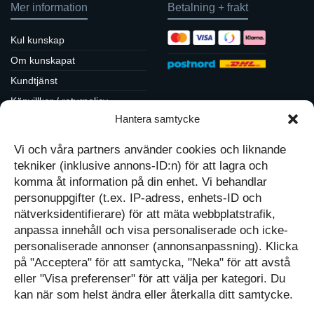
Mer information
Betalning + frakt
Kul kunskap
Om kunskapat
Kundtjänst
Köpvillkor / returpolicy
Sociala medier
Hantera samtycke
Integritetspolicy
Cookiepolicy
Vi och våra partners använder cookies och liknande
Följ oss på Facebook
Kontakt
Tavlor på Instagram
tekniker (inklusive annons-ID:n) för att lagra och
Inspiration på Pinterest
komma åt information på din enhet. Vi behandlar
Mitt konto
Diskutera på LinkedIn
personuppgifter (t.ex. IP-adress, enhets-ID och
Kassan
nätverksidentifierare) för att mäta webbplatstrafik,
anpassa innehåll och visa personaliserade och icke-
Kunskapat
Varukorg
personaliserade annonser (annonsanpassning). Klicka
på "Acceptera" för att samtycka, "Neka" för att avstå
Med barn och ungas
eller "Visa preferenser" för att välja per kategori. Du
nyfikenhet som inspiration
Inga produkter i varukorgen.
skapar vi design som
kan när som helst ändra eller återkalla ditt samtycke.
förmedlar kunskap till en ny
GÅ TILLBAKA TILL