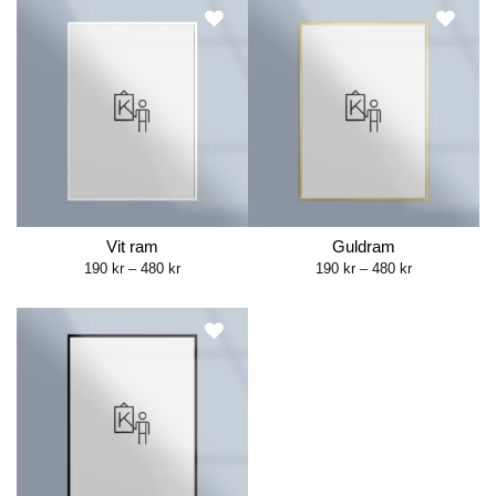
480 kr
480 kr
Vit ram
Guldram
Price
Price
190
kr
–
480
kr
190
kr
–
480
kr
range:
range:
190 kr
190 kr
through
through
480 kr
480 kr