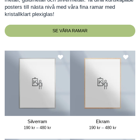
posters till nästa nivå med våra fina ramar med
kristallklart plexiglas!
SE VÅRA RAMAR
Silverram
Ekram
Price
Price
190
kr
–
480
kr
190
kr
–
480
kr
range:
range:
190 kr
190 kr
through
through