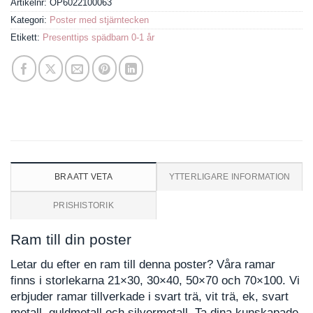
Artikelnr:
OP6022100063
Kategori:
Poster med stjärntecken
Etikett:
Presenttips spädbarn 0-1 år
BRA ATT VETA
YTTERLIGARE INFORMATION
PRISHISTORIK
Ram till din poster
Letar du efter en ram till denna poster? Våra ramar
finns i storlekarna 21×30, 30×40, 50×70 och 70×100. Vi
erbjuder ramar tillverkade i svart trä, vit trä, ek, svart
metall, guldmetall och silvermetall. Ta dina kunskapade