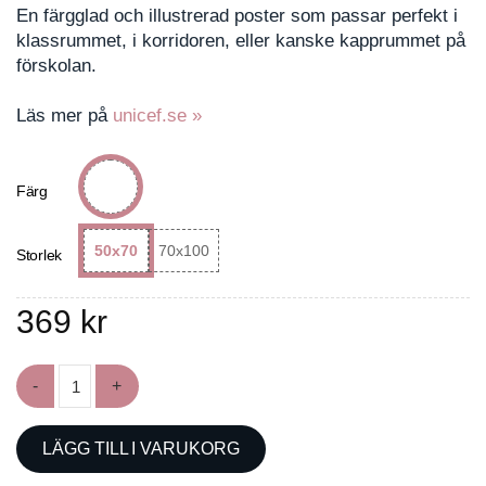
En färgglad och illustrerad poster som passar perfekt i
klassrummet, i korridoren, eller kanske kapprummet på
förskolan.
Läs mer på
unicef.se »
Färg
50x70
70x100
Storlek
369
kr
Poster med barnkonventionen mängd
LÄGG TILL I VARUKORG