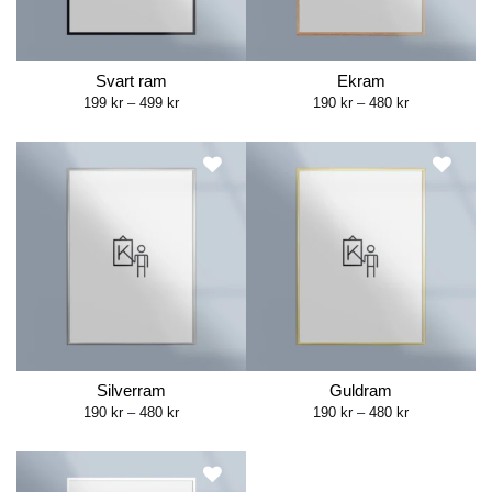
Svart ram
Ekram
Price
Price
199
kr
–
499
kr
190
kr
–
480
kr
range:
range:
199 kr
190 kr
through
through
499 kr
480 kr
Silverram
Guldram
Price
Price
190
kr
–
480
kr
190
kr
–
480
kr
range:
range:
190 kr
190 kr
through
through
480 kr
480 kr