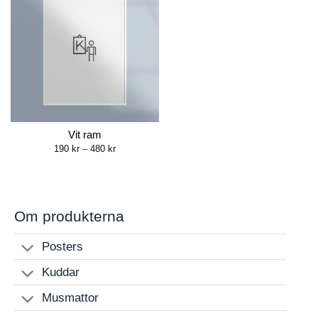
Vit ram
Price
190
kr
–
480
kr
range:
190 kr
through
480 kr
Om produkterna
Posters
Kuddar
Musmattor