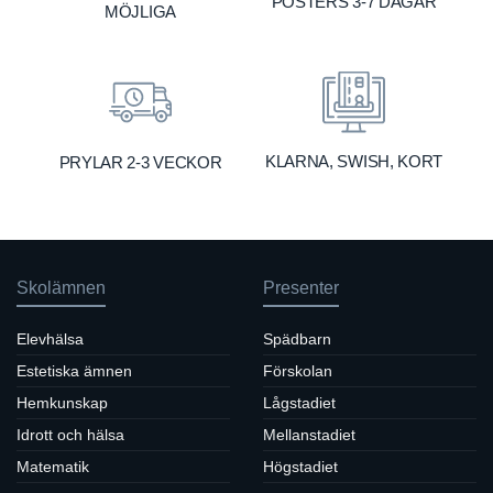
POSTERS 3-7 DAGAR
MÖJLIGA
KLARNA, SWISH, KORT
PRYLAR 2-3 VECKOR
Skolämnen
Presenter
Elevhälsa
Spädbarn
Estetiska ämnen
Förskolan
Hemkunskap
Lågstadiet
Idrott och hälsa
Mellanstadiet
Matematik
Högstadiet