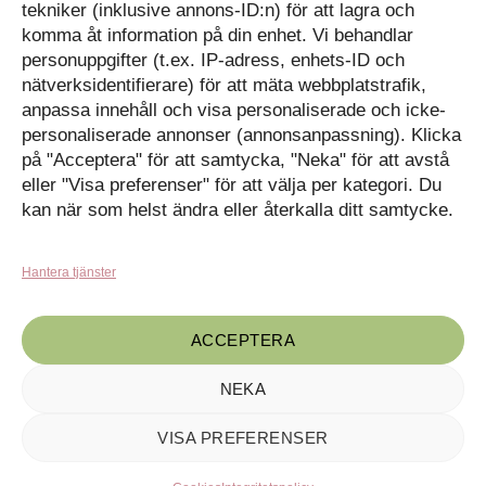
Kassan
tekniker (inklusive annons-ID:n) för att lagra och
komma åt information på din enhet. Vi behandlar
Kunskapat
Varukorg
personuppgifter (t.ex. IP-adress, enhets-ID och
nätverksidentifierare) för att mäta webbplatstrafik,
Med barn och ungas
anpassa innehåll och visa personaliserade och icke-
nyfikenhet som inspiration
personaliserade annonser (annonsanpassning). Klicka
Inga produkter i varukorgen.
skapar vi design som
på "Acceptera" för att samtycka, "Neka" för att avstå
förmedlar kunskap till en ny
GÅ TILLBAKA TILL
generation.
BUTIKEN
eller "Visa preferenser" för att välja per kategori. Du
kan när som helst ändra eller återkalla ditt samtycke.
Hantera tjänster
ACCEPTERA
NEKA
Kunskapat, C/o Angry Creative AB, Drottninggatan 55, 602 32
Norrköping · ©2020-2024 Maila oss på
kontakt@kunskapat.se
VISA PREFERENSER