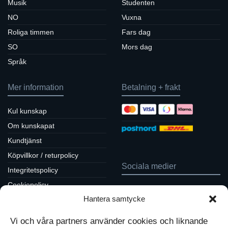
Musik
Studenten
NO
Vuxna
Roliga timmen
Fars dag
SO
Mors dag
Språk
Mer information
Betalning + frakt
Kul kunskap
Om kunskapat
Kundtjänst
Köpvillkor / returpolicy
Sociala medier
Integritetspolicy
Cookiepolicy
Följ oss på Facebook
Hantera samtycke
Kontakt
Tavlor på Instagram
Inspiration på Pinterest
Mitt konto
Vi och våra partners använder cookies och liknande
Diskutera på LinkedIn