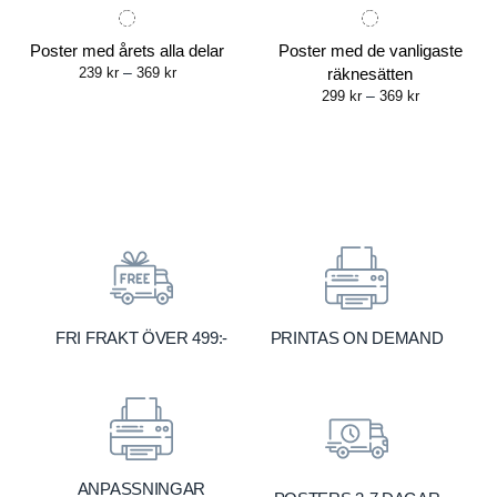
Poster med årets alla delar
Poster med de vanligaste
Price
239
kr
–
369
kr
räknesätten
range:
Price
299
kr
–
369
kr
239 kr
range:
through
299 kr
369 kr
through
369 kr
FRI FRAKT ÖVER 499:-
PRINTAS ON DEMAND
ANPASSNINGAR