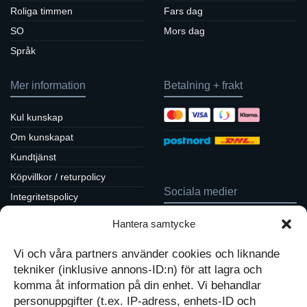
Roliga timmen
Fars dag
SO
Mors dag
Språk
Mer information
Betalning + frakt
Kul kunskap
Om kunskapat
Kundtjänst
Köpvillkor / returpolicy
Sociala medier
Integritetspolicy
Cookiepolicy
Hantera samtycke
Följ oss på Facebook
Kontakt
Tavlor på Instagram
Vi och våra partners använder cookies och liknande
Inspiration på Pinterest
Mitt konto
tekniker (inklusive annons-ID:n) för att lagra och
Diskutera på LinkedIn
Kassan
komma åt information på din enhet. Vi behandlar
personuppgifter (t.ex. IP-adress, enhets-ID och