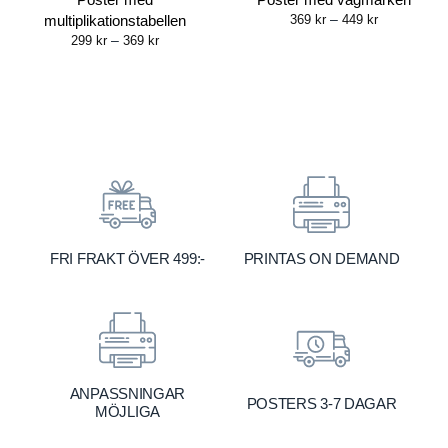
Price
multiplikationstabellen
369
kr
–
449
kr
range:
Price
299
kr
–
369
kr
369 kr
range:
through
299 kr
449 kr
through
369 kr
FRI FRAKT ÖVER 499:-
PRINTAS ON DEMAND
ANPASSNINGAR
POSTERS 3-7 DAGAR
MÖJLIGA