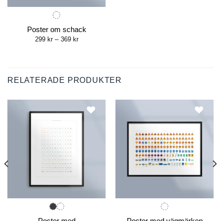
Poster om schack
Price
299
kr
–
369
kr
range:
299 kr
through
369 kr
RELATERADE PRODUKTER
Poster med
Poster med vägmärken