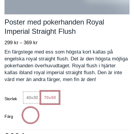
Poster med pokerhanden Royal
Imperial Straight Flush
299
kr
369
kr
Price
–
range:
En färgstege med ess som högsta kort kallas på
299 kr
engelska royal straight flush. Det är den högsta möjliga
through
pokerhanden överhuvudtaget. Royal flush i hjärter
369 kr
kallas ibland royal imperial straight flush. Den är inte
värd mer än andra färger, men fin är den!
40x30
70x50
Storlek
Färg