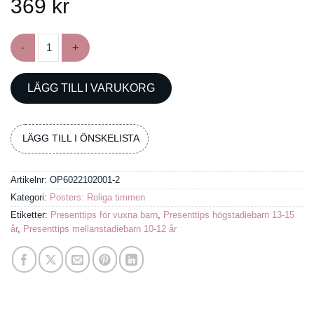
369
kr
Poster med pokerhanden Royal Imperial Straight Flush män
LÄGG TILL I VARUKORG
LÄGG TILL I ÖNSKELISTA
Artikelnr:
OP6022102001-2
Kategori:
Posters: Roliga timmen
Etiketter:
Presenttips för vuxna barn
,
Presenttips högstadiebarn 13-15
år
,
Presenttips mellanstadiebarn 10-12 år