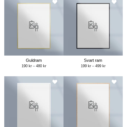
Guldram
Svart ram
Price
Price
190
kr
–
480
kr
199
kr
–
499
kr
range:
range:
190 kr
199 kr
through
through
480 kr
499 kr