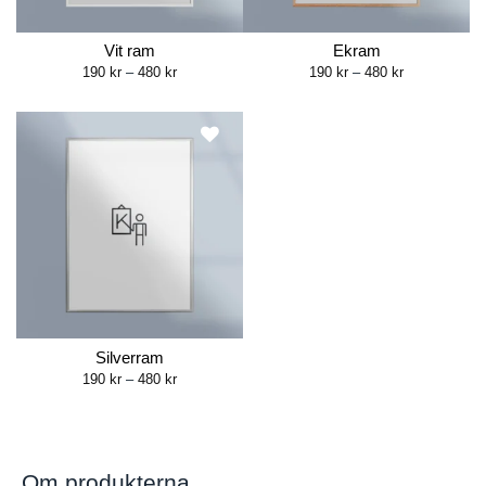
Vit ram
Ekram
Price
Price
190
kr
–
480
kr
190
kr
–
480
kr
range:
range:
190 kr
190 kr
through
through
480 kr
480 kr
Silverram
Price
190
kr
–
480
kr
range:
190 kr
through
480 kr
Om produkterna