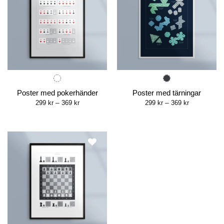
Poster med pokerhänder
Poster med tärningar
Price
Price
299
kr
–
369
kr
299
kr
–
369
kr
range:
range:
299 kr
299 kr
through
through
369 kr
369 kr