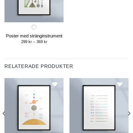
Poster med stränginstrument
Price
299
kr
–
369
kr
range:
299 kr
through
369 kr
RELATERADE PRODUKTER