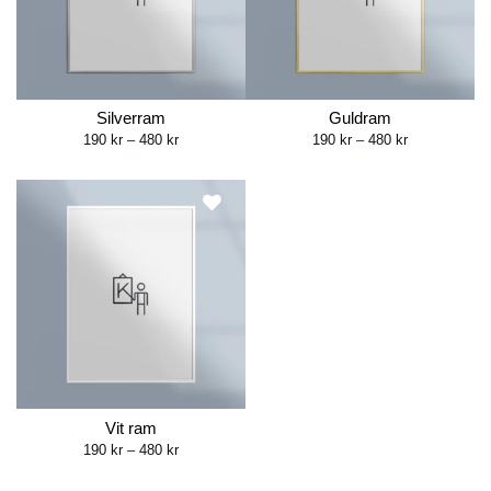
Silverram
Guldram
Price
Price
190
kr
–
480
kr
190
kr
–
480
kr
range:
range:
190 kr
190 kr
through
through
480 kr
480 kr
Vit ram
Price
190
kr
–
480
kr
range:
190 kr
through