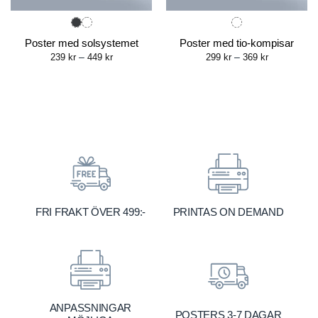
Poster med solsystemet
Poster med tio-kompisar
Price
Price
239
kr
–
449
kr
299
kr
–
369
kr
range:
range:
239 kr
299 kr
through
through
449 kr
369 kr
FRI FRAKT ÖVER 499:-
PRINTAS ON DEMAND
ANPASSNINGAR
POSTERS 3-7 DAGAR