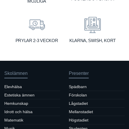
MÖJLIGA
KLARNA, SWISH, KORT
PRYLAR 2-3 VECKOR
Skolämnen
Presenter
Elevhälsa
Spädbarn
Estetiska ämnen
Förskolan
Hemkunskap
Lågstadiet
Idrott och hälsa
Mellanstadiet
Matematik
Högstadiet
Musik
Studenten