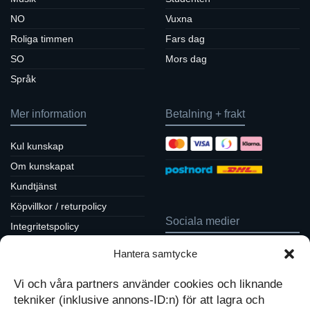
NO
Vuxna
Roliga timmen
Fars dag
SO
Mors dag
Språk
Mer information
Betalning + frakt
Kul kunskap
Om kunskapat
Kundtjänst
Köpvillkor / returpolicy
Sociala medier
Integritetspolicy
Cookiepolicy
Hantera samtycke
Följ oss på Facebook
Kontakt
Tavlor på Instagram
Vi och våra partners använder cookies och liknande
Inspiration på Pinterest
Mitt konto
tekniker (inklusive annons-ID:n) för att lagra och
Diskutera på LinkedIn
Kassan