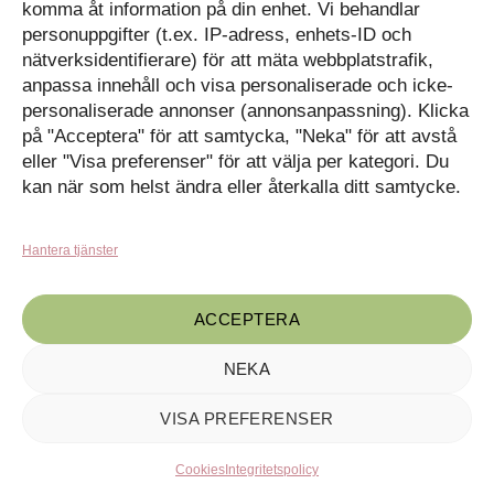
komma åt information på din enhet. Vi behandlar
personuppgifter (t.ex. IP-adress, enhets-ID och
Kunskapat
Varukorg
nätverksidentifierare) för att mäta webbplatstrafik,
anpassa innehåll och visa personaliserade och icke-
Med barn och ungas
personaliserade annonser (annonsanpassning). Klicka
nyfikenhet som inspiration
på "Acceptera" för att samtycka, "Neka" för att avstå
Inga produkter i varukorgen.
skapar vi design som
förmedlar kunskap till en ny
GÅ TILLBAKA TILL
eller "Visa preferenser" för att välja per kategori. Du
generation.
BUTIKEN
kan när som helst ändra eller återkalla ditt samtycke.
Hantera tjänster
ACCEPTERA
NEKA
Kunskapat, C/o Angry Creative AB, Drottninggatan 55, 602 32
Norrköping · ©2020-2024 Maila oss på
kontakt@kunskapat.se
VISA PREFERENSER
Cookies
Integritetspolicy