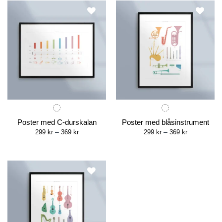
Poster med C-durskalan
Poster med blåsinstrument
Price
Price
299
kr
–
369
kr
299
kr
–
369
kr
range:
range:
299 kr
299 kr
through
through
369 kr
369 kr