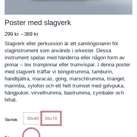
Poster med slagverk
299
kr
369
kr
Price
–
range:
Slagverk eller perkussion är ett samlingsnamn för
299 kr
slaginstrument som används i orkester. Dessa
through
instrument spelas med händerna eller någon form av
369 kr
pinnar – tex trumpinnar eller trumvispar. I denna poster
med slagverk träffar vi bongotrumma, tamburin,
handbjällra, maracas, gong, marschtrumma, triangel,
marimba, xylofon och ett helt trumset med golvpuka,
hängpukor, virveltrumma, bastrumma, cymbaler och
hihat.
30x40
50x70
Storlek