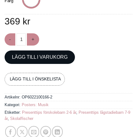
Färg
369
kr
Poster med slagverk mängd
LÄGG TILL I VARUKORG
LÄGG TILL I ÖNSKELISTA
Artikelnr:
OP6022100166-2
Kategori:
Posters: Musik
Etiketter:
Presenttips förskolebarn 2-6 år
,
Presenttips lågstadiebarn 7-9
år
,
Skolaffischer