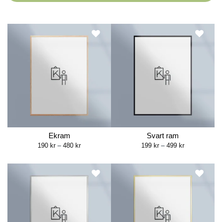
Ekram
Svart ram
Price
Price
190
kr
–
480
kr
199
kr
–
499
kr
range:
range:
190 kr
199 kr
through
through
480 kr
499 kr