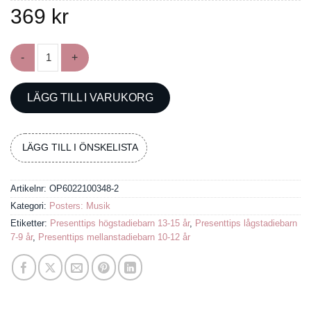
369
kr
Poster med trumpetens grepptabell mängd
LÄGG TILL I VARUKORG
LÄGG TILL I ÖNSKELISTA
Artikelnr:
OP6022100348-2
Kategori:
Posters: Musik
Etiketter:
Presenttips högstadiebarn 13-15 år
,
Presenttips lågstadiebarn
7-9 år
,
Presenttips mellanstadiebarn 10-12 år