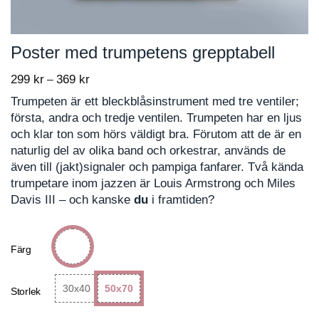
Poster med trumpetens grepptabell
299
kr
369
kr
Price
–
range:
Trumpeten är ett bleckblåsinstrument med tre ventiler;
299 kr
första, andra och tredje ventilen. Trumpeten har en ljus
through
och klar ton som hörs väldigt bra. Förutom att de är en
369 kr
naturlig del av olika band och orkestrar, används de
även till (jakt)signaler och pampiga fanfarer. Två kända
trumpetare inom jazzen är Louis Armstrong och Miles
Davis III – och kanske
du
i framtiden?
Färg
30x40
50x70
Storlek