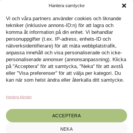
Cookiepolicy
Hantera samtycke
Följ oss på Facebook
Kontakt
Tavlor på Instagram
Vi och våra partners använder cookies och liknande
Inspiration på Pinterest
Mitt konto
tekniker (inklusive annons-ID:n) för att lagra och
Diskutera på LinkedIn
Kassan
komma åt information på din enhet. Vi behandlar
personuppgifter (t.ex. IP-adress, enhets-ID och
Kunskapat
Varukorg
nätverksidentifierare) för att mäta webbplatstrafik,
anpassa innehåll och visa personaliserade och icke-
Med barn och ungas
personaliserade annonser (annonsanpassning). Klicka
nyfikenhet som inspiration
på "Acceptera" för att samtycka, "Neka" för att avstå
Inga produkter i varukorgen.
skapar vi design som
förmedlar kunskap till en ny
GÅ TILLBAKA TILL
eller "Visa preferenser" för att välja per kategori. Du
generation.
BUTIKEN
kan när som helst ändra eller återkalla ditt samtycke.
Hantera tjänster
ACCEPTERA
NEKA