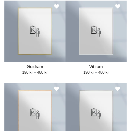
Guldram
Vit ram
Price
Price
190
kr
–
480
kr
190
kr
–
480
kr
range:
range:
190 kr
190 kr
through
through
480 kr
480 kr