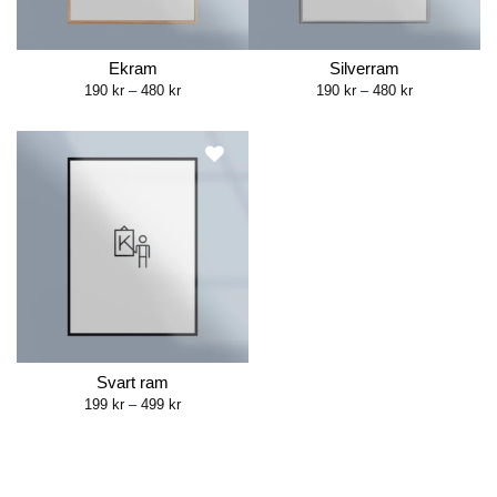
Ekram
Silverram
Price
Price
190
kr
–
480
kr
190
kr
–
480
kr
range:
range:
190 kr
190 kr
through
through
480 kr
480 kr
Svart ram
Price
199
kr
–
499
kr
range:
199 kr
through
499 kr