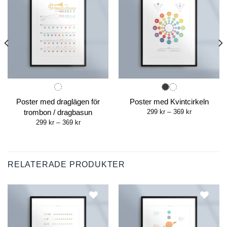
Poster med draglägen för
Poster med Kvintcirkeln
Price
trombon / dragbasun
299
kr
–
369
kr
range:
Price
299
kr
–
369
kr
299 kr
range:
through
299 kr
369 kr
through
369 kr
RELATERADE PRODUKTER