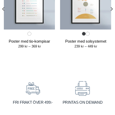
Poster med tio-kompisar
Poster med solsystemet
Price
Price
299
kr
–
369
kr
239
kr
–
449
kr
range:
range:
299 kr
239 kr
through
through
369 kr
449 kr
FRI FRAKT ÖVER 499:-
PRINTAS ON DEMAND