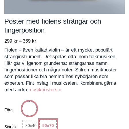
Poster med fiolens strängar och
fingerposition
299
kr
369
kr
Price
–
range:
Fiolen – även kallad violin – är ett mycket populärt
299 kr
stränginstrument. Det spelas ofta inom folkmusiken.
through
Här går vi igenom grunderna; strängarnas namn,
369 kr
fingerpositioner och några noter. Stilren musikposter
som passar lika bra hemma hos nybörjaren som
experten. Fint inslag i musiksalen. Kombinera gärna
med andra
musikposters »
Färg
30x40
50x70
Storlek