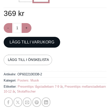
369
kr
Poster med fiolens strängar och fingerposition mängd
LÄGG TILL I VARUKORG
LÄGG TILL I ÖNSKELISTA
Artikelnr:
OP6022100338-2
Kategori:
Posters: Musik
Etiketter:
Presenttips lågstadiebarn 7-9 år
,
Presenttips mellanstadiebarn
10-12 år
,
Skolaffischer