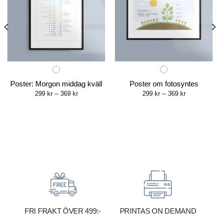
Poster: Morgon middag kväll
Poster om fotosyntes
Price
Price
299
kr
–
369
kr
299
kr
–
369
kr
range:
range:
299 kr
299 kr
through
through
369 kr
369 kr
FRI FRAKT ÖVER 499:-
PRINTAS ON DEMAND