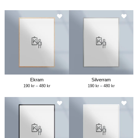
Ekram
Silverram
Price
Price
190
kr
–
480
kr
190
kr
–
480
kr
range:
range:
190 kr
190 kr
through
through
480 kr
480 kr