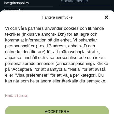
Sociala medier
Integritetspolicy
Cookiepolicy
Följ oss på Facebook
Hantera samtycke
Kontakt
Tavlor på Instagram
Inspiration på Pinterest
Mitt konto
Vi och våra partners använder cookies och liknande
Diskutera på LinkedIn
Kassan
tekniker (inklusive annons-ID:n) för att lagra och
komma åt information på din enhet. Vi behandlar
Kunskapat
Varukorg
personuppgifter (t.ex. IP-adress, enhets-ID och
nätverksidentifierare) för att mäta webbplatstrafik,
Med barn och ungas
anpassa innehåll och visa personaliserade och icke-
nyfikenhet som inspiration
personaliserade annonser (annonsanpassning). Klicka
Inga produkter i varukorgen.
skapar vi design som
på "Acceptera" för att samtycka, "Neka" för att avstå
förmedlar kunskap till en ny
GÅ TILLBAKA TILL
generation.
BUTIKEN
eller "Visa preferenser" för att välja per kategori. Du
kan när som helst ändra eller återkalla ditt samtycke.
Hantera tjänster
ACCEPTERA