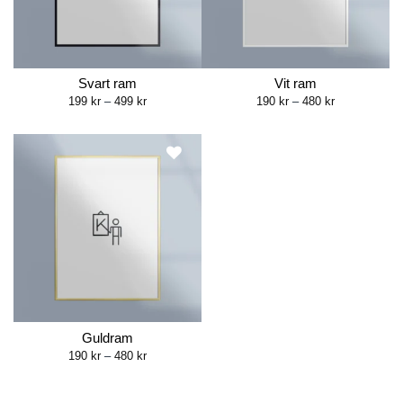
Svart ram
Vit ram
Price
Price
199
kr
–
499
kr
190
kr
–
480
kr
range:
range:
199 kr
190 kr
through
through
499 kr
480 kr
Guldram
Price
190
kr
–
480
kr
range:
190 kr
through
480 kr