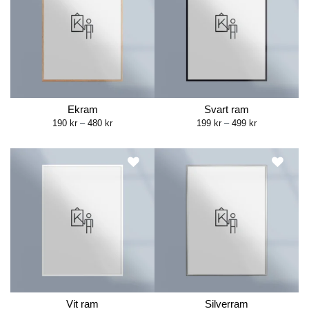
Ekram
Svart ram
Price
Price
190
kr
–
480
kr
199
kr
–
499
kr
range:
range:
190 kr
199 kr
through
through
480 kr
499 kr
Vit ram
Silverram