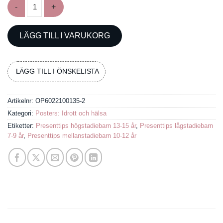
Poster med manlig artistisk gymnastik mängd
LÄGG TILL I VARUKORG
LÄGG TILL I ÖNSKELISTA
Artikelnr:
OP6022100135-2
Kategori:
Posters: Idrott och hälsa
Etiketter:
Presenttips högstadiebarn 13-15 år
,
Presenttips lågstadiebarn
7-9 år
,
Presenttips mellanstadiebarn 10-12 år