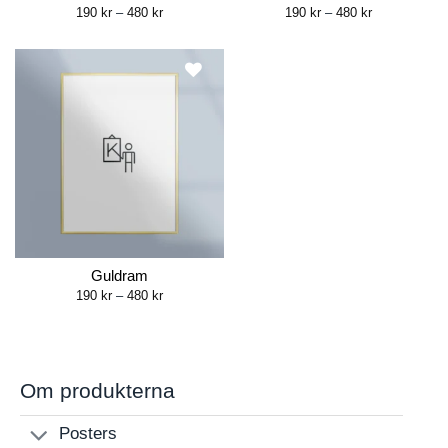
Price
Price
190
kr
–
480
kr
190
kr
–
480
kr
range:
range:
190 kr
190 kr
through
through
480 kr
480 kr
Guldram
Price
190
kr
–
480
kr
range:
190 kr
through
480 kr
Om produkterna
Posters