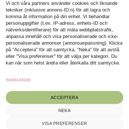
Vi och våra partners använder cookies och liknande
Diskutera på LinkedIn
Kassan
tekniker (inklusive annons-ID:n) för att lagra och
komma åt information på din enhet. Vi behandlar
Kunskapat
Varukorg
personuppgifter (t.ex. IP-adress, enhets-ID och
nätverksidentifierare) för att mäta webbplatstrafik,
Med barn och ungas
anpassa innehåll och visa personaliserade och icke-
nyfikenhet som inspiration
personaliserade annonser (annonsanpassning). Klicka
Inga produkter i varukorgen.
skapar vi design som
på "Acceptera" för att samtycka, "Neka" för att avstå
förmedlar kunskap till en ny
GÅ TILLBAKA TILL
generation.
BUTIKEN
eller "Visa preferenser" för att välja per kategori. Du
kan när som helst ändra eller återkalla ditt samtycke.
Hantera tjänster
ACCEPTERA
NEKA
Kunskapat, C/o Angry Creative AB, Drottninggatan 55, 602 32
Norrköping · ©2020-2024 Maila oss på
kontakt@kunskapat.se
VISA PREFERENSER