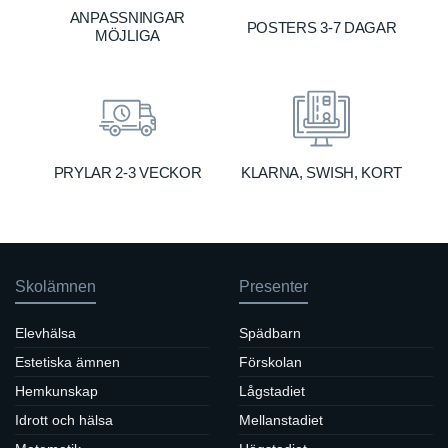
ANPASSNINGAR
POSTERS 3-7 DAGAR
MÖJLIGA
KLARNA, SWISH, KORT
PRYLAR 2-3 VECKOR
Skolämnen
Presenter
Elevhälsa
Spädbarn
Estetiska ämnen
Förskolan
Hemkunskap
Lågstadiet
Idrott och hälsa
Mellanstadiet