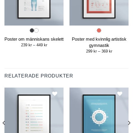
Poster om människans skelett
Poster med kvinnlig artistisk
Price
239
kr
–
449
kr
gymnastik
range:
Price
299
kr
–
369
kr
239 kr
range:
through
299 kr
449 kr
through
369 kr
RELATERADE PRODUKTER