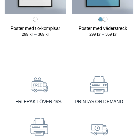
Poster med tio-kompisar
Poster med väderstreck
Price
Price
299
kr
–
369
kr
299
kr
–
369
kr
range:
range:
299 kr
299 kr
through
through
369 kr
369 kr
FRI FRAKT ÖVER 499:-
PRINTAS ON DEMAND