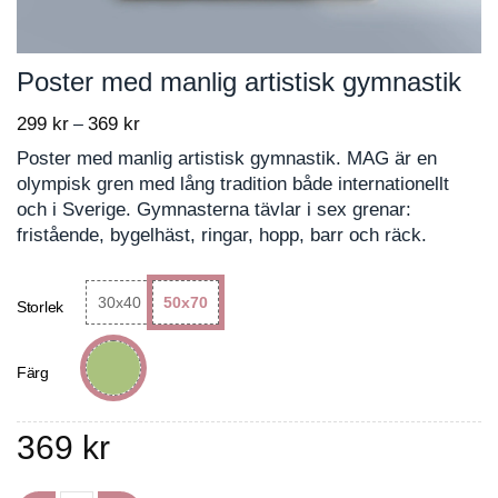
Poster med manlig artistisk gymnastik
299
kr
369
kr
Price
–
range:
Poster med manlig artistisk gymnastik. MAG är en
299 kr
olympisk gren med lång tradition både internationellt
through
och i Sverige. Gymnasterna tävlar i sex grenar:
369 kr
fristående, bygelhäst, ringar, hopp, barr och räck.
30x40
50x70
Storlek
Färg
369
kr