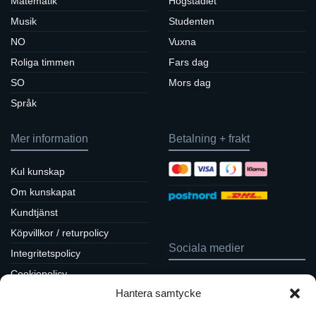
Matematik
Högstadiet
Musik
Studenten
NO
Vuxna
Roliga timmen
Fars dag
SO
Mors dag
Språk
Mer information
Betalning + frakt
Kul kunskap
Om kunskapat
Kundtjänst
Köpvillkor / returpolicy
Sociala medier
Integritetspolicy
Cookiepolicy
Följ oss på Facebook
Hantera samtycke
Kontakt
Tavlor på Instagram
Inspiration på Pinterest
Mitt konto