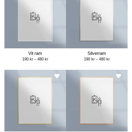
Vit ram
Silverram
Price
Price
190
kr
–
480
kr
190
kr
–
480
kr
range:
range:
190 kr
190 kr
through
through
480 kr
480 kr