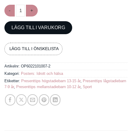
Poster om ishockey mängd
LÄGG TILL I VARUKORG
LÄGG TILL I ÖNSKELISTA
Artikelnr:
OP6022101007-2
Kategori:
Posters: Idrott och hälsa
Etiketter:
Presenttips högstadiebarn 13-15 år
,
Presenttips lågstadiebarn
7-9 år
,
Presenttips mellanstadiebarn 10-12 år
,
Sport