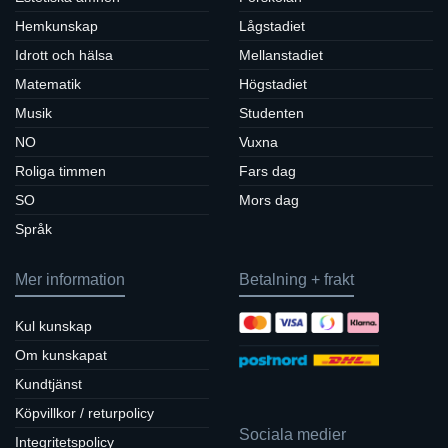
Hemkunskap
Lågstadiet
Idrott och hälsa
Mellanstadiet
Matematik
Högstadiet
Musik
Studenten
NO
Vuxna
Roliga timmen
Fars dag
SO
Mors dag
Språk
Mer information
Betalning + frakt
Kul kunskap
Om kunskapat
Kundtjänst
Köpvillkor / returpolicy
Sociala medier
Integritetspolicy