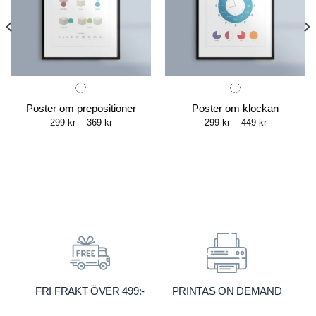
Poster om prepositioner
Poster om klockan
Price
Price
299
kr
–
369
kr
299
kr
–
449
kr
range:
range:
299 kr
299 kr
through
through
369 kr
449 kr
FRI FRAKT ÖVER 499:-
PRINTAS ON DEMAND