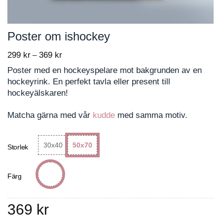
Poster om ishockey
299
kr
369
kr
Price
–
range:
Poster med en hockeyspelare mot bakgrunden av en
299 kr
hockeyrink. En perfekt tavla eller present till
through
hockeyälskaren!
369 kr
Matcha gärna med vår
kudde
med samma motiv.
30x40
50x70
Storlek
Färg
369
kr