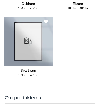
Guldram
Ekram
Price
Price
190
kr
–
480
kr
190
kr
–
480
kr
range:
range:
190 kr
190 kr
through
through
480 kr
480 kr
Svart ram
Price
199
kr
–
499
kr
range:
199 kr
through
499 kr
Om produkterna