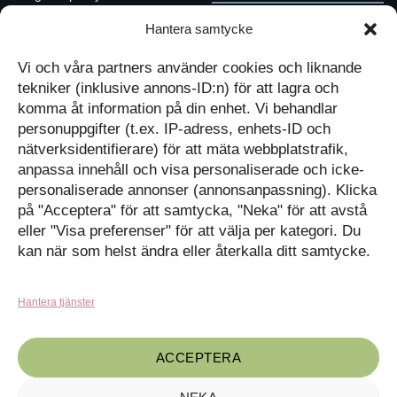
Cookiepolicy
Hantera samtycke
Följ oss på Facebook
Kontakt
Tavlor på Instagram
Vi och våra partners använder cookies och liknande
Inspiration på Pinterest
Mitt konto
tekniker (inklusive annons-ID:n) för att lagra och
Diskutera på LinkedIn
Kassan
komma åt information på din enhet. Vi behandlar
personuppgifter (t.ex. IP-adress, enhets-ID och
Kunskapat
Varukorg
nätverksidentifierare) för att mäta webbplatstrafik,
anpassa innehåll och visa personaliserade och icke-
Med barn och ungas
personaliserade annonser (annonsanpassning). Klicka
nyfikenhet som inspiration
på "Acceptera" för att samtycka, "Neka" för att avstå
Inga produkter i varukorgen.
skapar vi design som
förmedlar kunskap till en ny
GÅ TILLBAKA TILL
eller "Visa preferenser" för att välja per kategori. Du
generation.
BUTIKEN
kan när som helst ändra eller återkalla ditt samtycke.
Hantera tjänster
ACCEPTERA