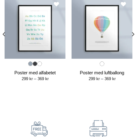
Poster med alfabetet
Poster med luftballong
Price
Price
299
kr
–
369
kr
299
kr
–
369
kr
range:
range:
299 kr
299 kr
through
through
369 kr
369 kr