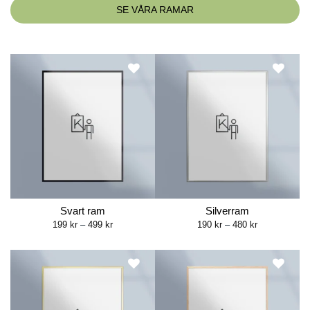
SE VÅRA RAMAR
Svart ram
Silverram
Price
Price
199
kr
–
499
kr
190
kr
–
480
kr
range:
range:
199 kr
190 kr
through
through
499 kr
480 kr