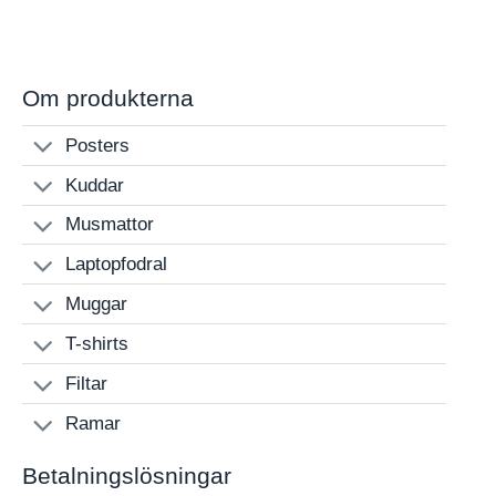
range:
190 kr
through
480 kr
Om produkterna
Posters
Kuddar
Musmattor
Laptopfodral
Muggar
T-shirts
Filtar
Ramar
Betalningslösningar