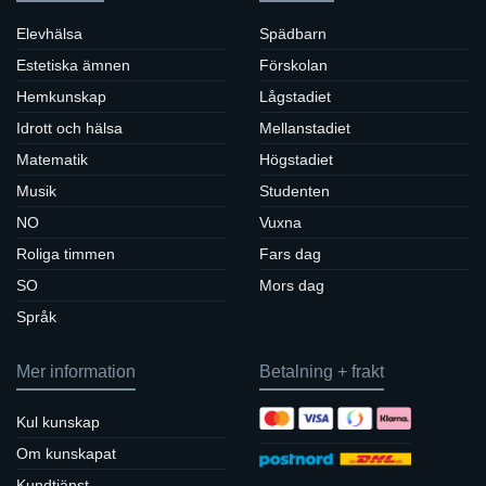
Elevhälsa
Spädbarn
Estetiska ämnen
Förskolan
Hemkunskap
Lågstadiet
Idrott och hälsa
Mellanstadiet
Matematik
Högstadiet
Musik
Studenten
NO
Vuxna
Roliga timmen
Fars dag
SO
Mors dag
Språk
Mer information
Betalning + frakt
Kul kunskap
Om kunskapat
Kundtjänst