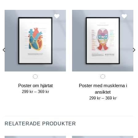
Poster om hjärtat
Poster med musklerna i
Price
299
kr
–
369
kr
ansiktet
range:
Price
299
kr
–
369
kr
299 kr
range:
through
299 kr
369 kr
through
369 kr
RELATERADE PRODUKTER