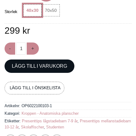
40x30
70x50
Storlek
299
kr
Poster om människans kranium mängd
LÄGG TILL I VARUKORG
LÄGG TILL I ÖNSKELISTA
Artikelnr:
OP6022100103-1
Kategori:
Kroppen - Anatomiska planscher
Etiketter:
Presenttips lågstadiebarn 7-9 år
,
Presenttips mellanstadiebarn
10-12 år
,
Skolaffischer
,
Studenten