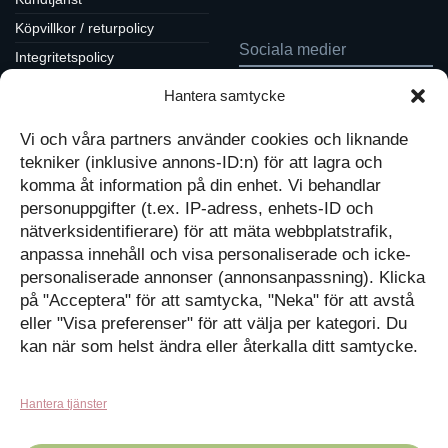
Köpvillkor / returpolicy
Sociala medier
Integritetspolicy
Cookiepolicy
Hantera samtycke
Följ oss på Facebook
Kontakt
Tavlor på Instagram
Vi och våra partners använder cookies och liknande
Inspiration på Pinterest
Mitt konto
tekniker (inklusive annons-ID:n) för att lagra och
Diskutera på LinkedIn
Kassan
komma åt information på din enhet. Vi behandlar
personuppgifter (t.ex. IP-adress, enhets-ID och
Kunskapat
Varukorg
nätverksidentifierare) för att mäta webbplatstrafik,
anpassa innehåll och visa personaliserade och icke-
Med barn och ungas
personaliserade annonser (annonsanpassning). Klicka
nyfikenhet som inspiration
på "Acceptera" för att samtycka, "Neka" för att avstå
Inga produkter i varukorgen.
skapar vi design som
förmedlar kunskap till en ny
GÅ TILLBAKA TILL
eller "Visa preferenser" för att välja per kategori. Du
generation.
BUTIKEN
kan när som helst ändra eller återkalla ditt samtycke.
Hantera tjänster