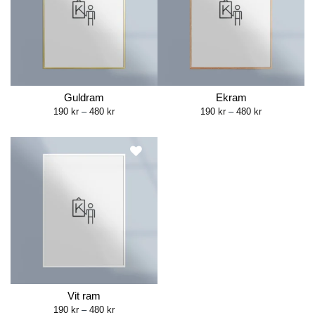
Guldram
Ekram
Price
Price
190
kr
–
480
kr
190
kr
–
480
kr
range:
range:
190 kr
190 kr
through
through
480 kr
480 kr
Vit ram
Price
190
kr
–
480
kr