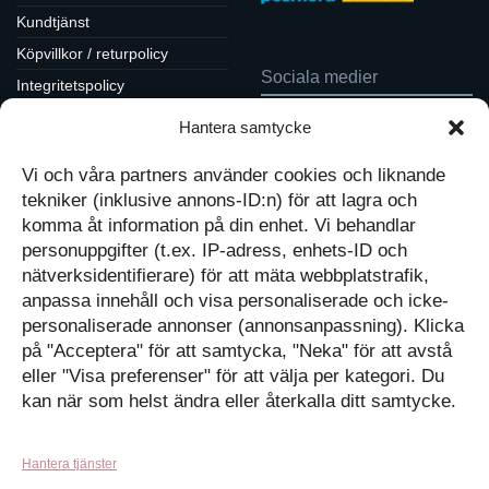
Kundtjänst
Köpvillkor / returpolicy
Sociala medier
Integritetspolicy
Cookiepolicy
Hantera samtycke
Följ oss på Facebook
Kontakt
Tavlor på Instagram
Vi och våra partners använder cookies och liknande
Inspiration på Pinterest
Mitt konto
tekniker (inklusive annons-ID:n) för att lagra och
Diskutera på LinkedIn
Kassan
komma åt information på din enhet. Vi behandlar
personuppgifter (t.ex. IP-adress, enhets-ID och
Kunskapat
Varukorg
nätverksidentifierare) för att mäta webbplatstrafik,
anpassa innehåll och visa personaliserade och icke-
Med barn och ungas
personaliserade annonser (annonsanpassning). Klicka
nyfikenhet som inspiration
på "Acceptera" för att samtycka, "Neka" för att avstå
Inga produkter i varukorgen.
skapar vi design som
förmedlar kunskap till en ny
GÅ TILLBAKA TILL
eller "Visa preferenser" för att välja per kategori. Du
generation.
BUTIKEN
kan när som helst ändra eller återkalla ditt samtycke.
Hantera tjänster