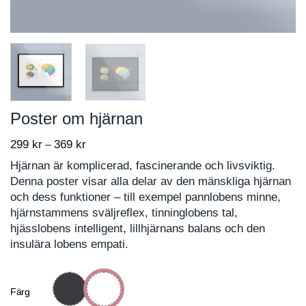
Poster om hjärnan
299
kr
369
kr
Price
–
range:
Hjärnan är komplicerad, fascinerande och livsviktig.
299 kr
Denna poster visar alla delar av den mänskliga hjärnan
through
och dess funktioner – till exempel pannlobens minne,
369 kr
hjärnstammens sväljreflex, tinninglobens tal,
hjässlobens intelligent, lillhjärnans balans och den
insulära lobens empati.
Färg