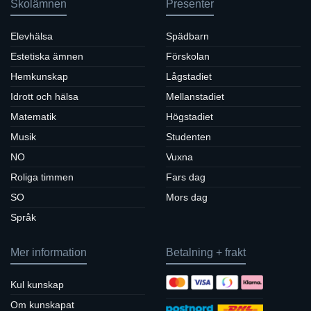
Skolämnen
Presenter
Elevhälsa
Spädbarn
Estetiska ämnen
Förskolan
Hemkunskap
Lågstadiet
Idrott och hälsa
Mellanstadiet
Matematik
Högstadiet
Musik
Studenten
NO
Vuxna
Roliga timmen
Fars dag
SO
Mors dag
Språk
Mer information
Betalning + frakt
Kul kunskap
Om kunskapat