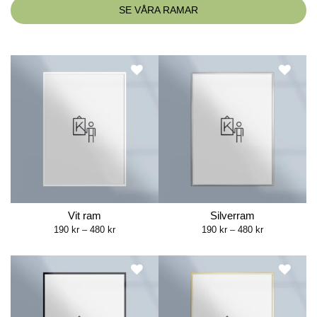
SE VÅRA RAMAR
Vit ram
Silverram
Price
Price
190
kr
–
480
kr
190
kr
–
480
kr
range:
range:
190 kr
190 kr
through
through
480 kr
480 kr