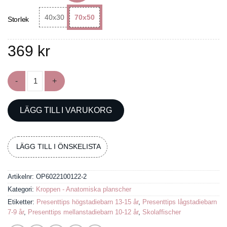
40x30
70x50
Storlek
369
kr
Poster om hjärnan mängd
LÄGG TILL I VARUKORG
LÄGG TILL I ÖNSKELISTA
Artikelnr:
OP6022100122-2
Kategori:
Kroppen - Anatomiska planscher
Etiketter:
Presenttips högstadiebarn 13-15 år
,
Presenttips lågstadiebarn
7-9 år
,
Presenttips mellanstadiebarn 10-12 år
,
Skolaffischer