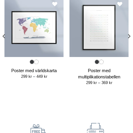
Poster med världskarta
Poster med
Price
299
kr
–
449
kr
multiplikationstabellen
range:
Price
299
kr
–
369
kr
299 kr
range:
through
299 kr
449 kr
through
369 kr