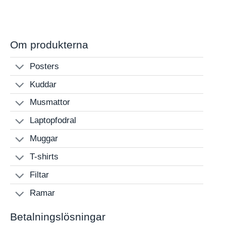
range:
190 kr
through
480 kr
Om produkterna
Posters
Kuddar
Musmattor
Laptopfodral
Muggar
T-shirts
Filtar
Ramar
Betalningslösningar