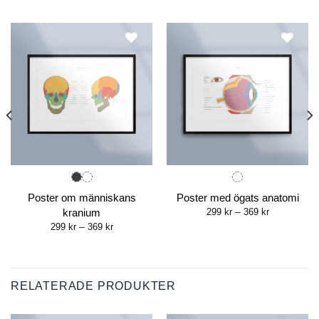
Poster om människans
Poster med ögats anatomi
Price
kranium
299
kr
–
369
kr
range:
Price
299
kr
–
369
kr
299 kr
range:
through
299 kr
369 kr
through
369 kr
RELATERADE PRODUKTER