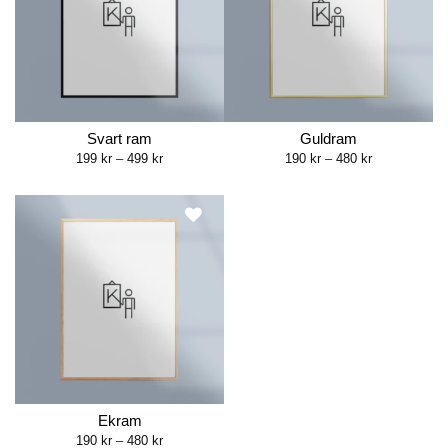
Svart ram
Guldram
Price
Price
199
kr
–
499
kr
190
kr
–
480
kr
range:
range:
199 kr
190 kr
through
through
499 kr
480 kr
Ekram
Price
190
kr
–
480
kr