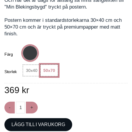
Och när det är dags för allsång så finns sångtexten till
”Min Blekingsbygd” tryckt på postern.
Postern kommer i standardstorlekarna 30×40 cm och
50×70 cm och är tryckt på premiumpapper med matt
finish.
Färg
30x40
50x70
Storlek
369
kr
Poster med landskapet Blekinge mängd
LÄGG TILL I VARUKORG