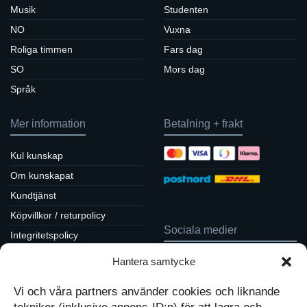
Musik
Studenten
NO
Vuxna
Roliga timmen
Fars dag
SO
Mors dag
Språk
Mer information
Betalning + frakt
Kul kunskap
Om kunskapat
Kundtjänst
Köpvillkor / returpolicy
Sociala medier
Integritetspolicy
Cookiepolicy
Hantera samtycke
Följ oss på Facebook
Kontakt
Tavlor på Instagram
Vi och våra partners använder cookies och liknande
Inspiration på Pinterest
Mitt konto
Diskutera på LinkedIn