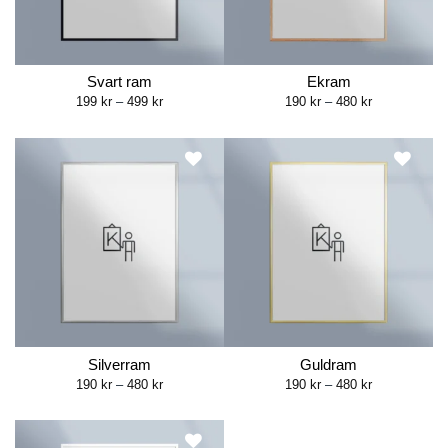
Svart ram
Ekram
Price
Price
199
kr
–
499
kr
190
kr
–
480
kr
range:
range:
199 kr
190 kr
through
through
499 kr
480 kr
Silverram
Guldram
Price
Price
190
kr
–
480
kr
190
kr
–
480
kr
range:
range:
190 kr
190 kr
through
through
480 kr
480 kr