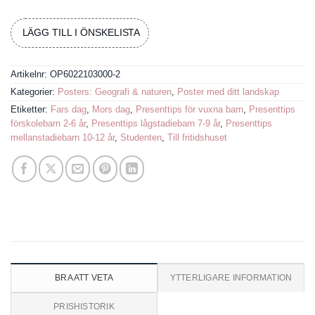
LÄGG TILL I ÖNSKELISTA
Artikelnr:
OP6022103000-2
Kategorier:
Posters: Geografi & naturen
,
Poster med ditt landskap
Etiketter:
Fars dag
,
Mors dag
,
Presenttips för vuxna barn
,
Presenttips
förskolebarn 2-6 år
,
Presenttips lågstadiebarn 7-9 år
,
Presenttips
mellanstadiebarn 10-12 år
,
Studenten
,
Till fritidshuset
BRA ATT VETA
YTTERLIGARE INFORMATION
PRISHISTORIK