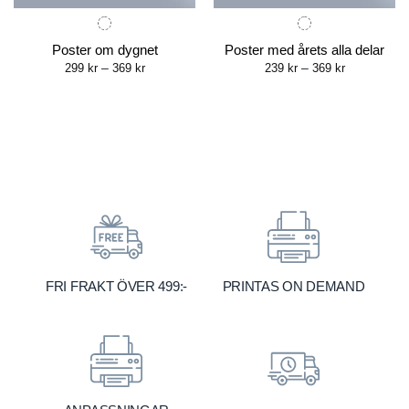
Poster om dygnet
Poster med årets alla delar
Price
Price
299
kr
–
369
kr
239
kr
–
369
kr
range:
range:
299 kr
239 kr
through
through
369 kr
369 kr
FRI FRAKT ÖVER 499:-
PRINTAS ON DEMAND