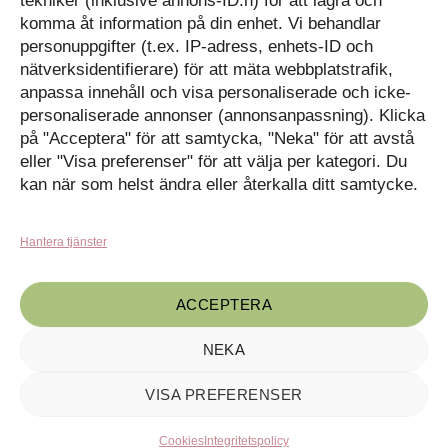
tekniker (inklusive annons-ID:n) för att lagra och
Kassan
komma åt information på din enhet. Vi behandlar
personuppgifter (t.ex. IP-adress, enhets-ID och
Kunskapat
Varukorg
nätverksidentifierare) för att mäta webbplatstrafik,
anpassa innehåll och visa personaliserade och icke-
Med barn och ungas
personaliserade annonser (annonsanpassning). Klicka
nyfikenhet som inspiration
på "Acceptera" för att samtycka, "Neka" för att avstå
Inga produkter i varukorgen.
skapar vi design som
förmedlar kunskap till en ny
GÅ TILLBAKA TILL
eller "Visa preferenser" för att välja per kategori. Du
generation.
BUTIKEN
kan när som helst ändra eller återkalla ditt samtycke.
Hantera tjänster
ACCEPTERA
NEKA
Kunskapat, C/o Angry Creative AB, Drottninggatan 55, 602 32
Norrköping · ©2020-2024 Maila oss på
kontakt@kunskapat.se
VISA PREFERENSER
Cookies
Integritetspolicy