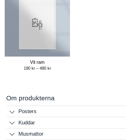
Vit ram
Price
190
kr
–
480
kr
range:
190 kr
through
480 kr
Om produkterna
Posters
Kuddar
Musmattor