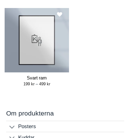
190 kr
190 kr
through
through
480 kr
480 kr
Svart ram
Price
199
kr
–
499
kr
range:
199 kr
through
499 kr
Om produkterna
Posters
Kuddar