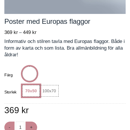
Poster med Europas flaggor
369
kr
449
kr
Price
–
range:
Informativ och stilren tavla med Europas flaggor. Både i
369 kr
form av karta och som lista. Bra allmänbildning för alla
through
åldrar!
449 kr
Färg
70x50
100x70
Storlek
369
kr