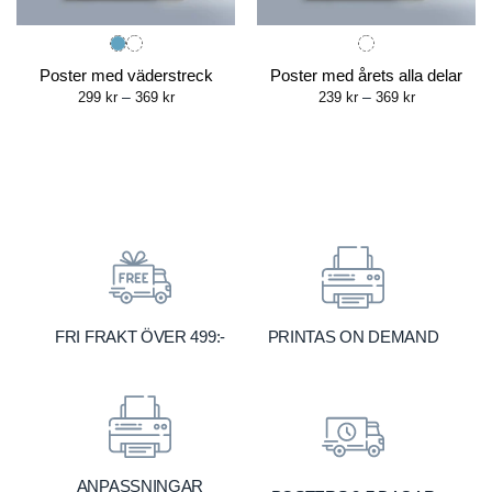
Poster med väderstreck
Poster med årets alla delar
Price
Price
299
kr
–
369
kr
239
kr
–
369
kr
range:
range:
299 kr
239 kr
through
through
369 kr
369 kr
FRI FRAKT ÖVER 499:-
PRINTAS ON DEMAND
ANPASSNINGAR