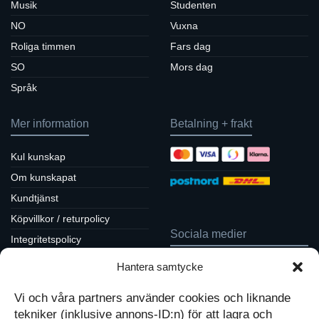
Musik
Studenten
NO
Vuxna
Roliga timmen
Fars dag
SO
Mors dag
Språk
Mer information
Betalning + frakt
Kul kunskap
Om kunskapat
Kundtjänst
Köpvillkor / returpolicy
Sociala medier
Integritetspolicy
Cookiepolicy
Hantera samtycke
Följ oss på Facebook
Kontakt
Tavlor på Instagram
Vi och våra partners använder cookies och liknande
Inspiration på Pinterest
Mitt konto
tekniker (inklusive annons-ID:n) för att lagra och
Diskutera på LinkedIn