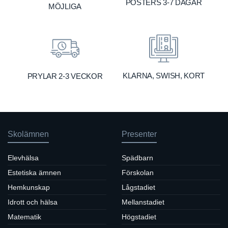
POSTERS 3-7 DAGAR
MÖJLIGA
KLARNA, SWISH, KORT
PRYLAR 2-3 VECKOR
Skolämnen
Presenter
Elevhälsa
Spädbarn
Estetiska ämnen
Förskolan
Hemkunskap
Lågstadiet
Idrott och hälsa
Mellanstadiet
Matematik
Högstadiet