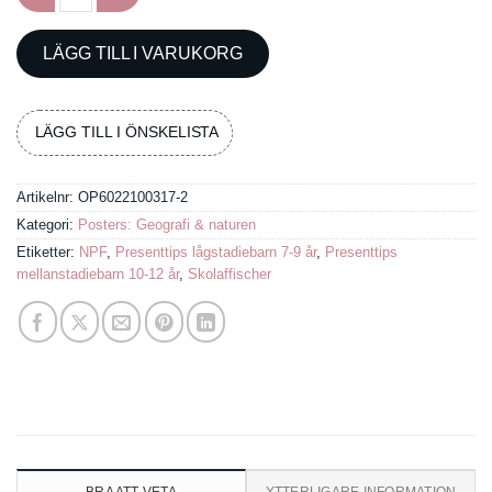
Poster med Europas flaggor mängd
LÄGG TILL I VARUKORG
LÄGG TILL I ÖNSKELISTA
Artikelnr:
OP6022100317-2
Kategori:
Posters: Geografi & naturen
Etiketter:
NPF
,
Presenttips lågstadiebarn 7-9 år
,
Presenttips
mellanstadiebarn 10-12 år
,
Skolaffischer