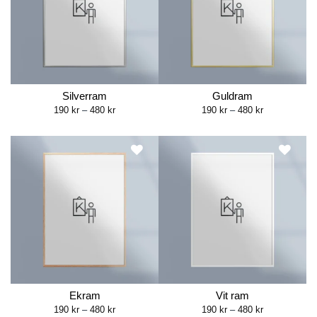
Silverram
Guldram
Price
Price
190
kr
–
480
kr
190
kr
–
480
kr
range:
range:
190 kr
190 kr
through
through
480 kr
480 kr
Ekram
Vit ram
Price
Price
190
kr
–
480
kr
190
kr
–
480
kr
range:
range: