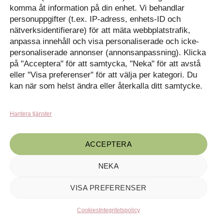
Kassan
komma åt information på din enhet. Vi behandlar
personuppgifter (t.ex. IP-adress, enhets-ID och
Kunskapat
Varukorg
nätverksidentifierare) för att mäta webbplatstrafik,
anpassa innehåll och visa personaliserade och icke-
Med barn och ungas
personaliserade annonser (annonsanpassning). Klicka
nyfikenhet som inspiration
på "Acceptera" för att samtycka, "Neka" för att avstå
Inga produkter i varukorgen.
skapar vi design som
förmedlar kunskap till en ny
GÅ TILLBAKA TILL
eller "Visa preferenser" för att välja per kategori. Du
generation.
BUTIKEN
kan när som helst ändra eller återkalla ditt samtycke.
Hantera tjänster
ACCEPTERA
NEKA
Kunskapat, C/o Angry Creative AB, Drottninggatan 55, 602 32
Norrköping · ©2020-2024 Maila oss på
kontakt@kunskapat.se
VISA PREFERENSER
Cookies
Integritetspolicy