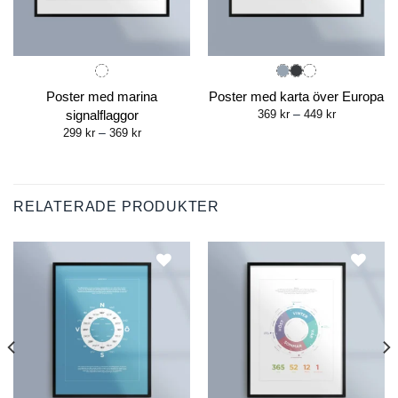
Poster med marina
Poster med karta över Europa
Price
signalflaggor
369
kr
–
449
kr
range:
Price
299
kr
–
369
kr
369 kr
range:
through
299 kr
449 kr
through
369 kr
RELATERADE PRODUKTER