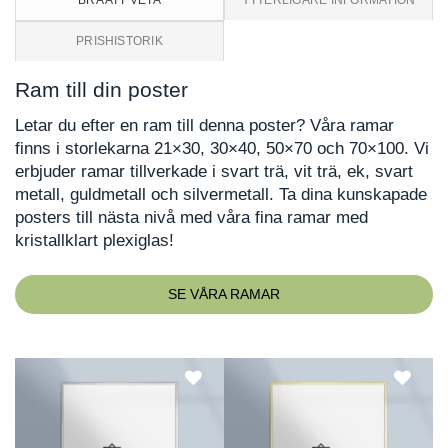
BRA ATT VETA
YTTERLIGARE INFORMATION
PRISHISTORIK
Ram till din poster
Letar du efter en ram till denna poster? Våra ramar
finns i storlekarna 21×30, 30×40, 50×70 och 70×100. Vi
erbjuder ramar tillverkade i svart trä, vit trä, ek, svart
metall, guldmetall och silvermetall. Ta dina kunskapade
posters till nästa nivå med våra fina ramar med
kristallklart plexiglas!
SE VÅRA RAMAR