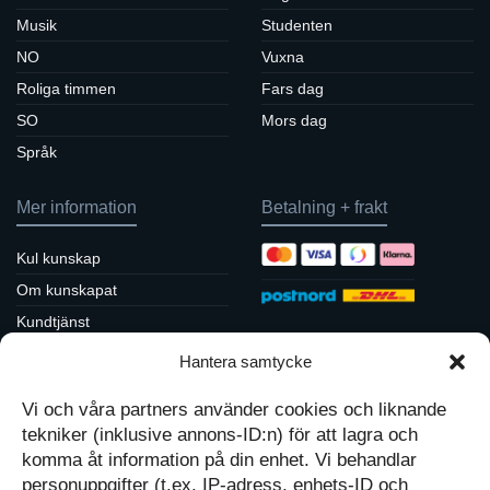
Musik
Studenten
NO
Vuxna
Roliga timmen
Fars dag
SO
Mors dag
Språk
Mer information
Betalning + frakt
Kul kunskap
Om kunskapat
Kundtjänst
Köpvillkor / returpolicy
Hantera samtycke
Sociala medier
Integritetspolicy
Vi och våra partners använder cookies och liknande
Cookiepolicy
Följ oss på Facebook
tekniker (inklusive annons-ID:n) för att lagra och
Kontakt
Tavlor på Instagram
komma åt information på din enhet. Vi behandlar
Inspiration på Pinterest
Mitt konto
personuppgifter (t.ex. IP-adress, enhets-ID och