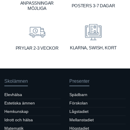
ANPASSNINGAR
POSTERS 3-7 DAGAR
MÖJLIGA
KLARNA, SWISH, KORT
PRYLAR 2-3 VECKOR
Skolämnen
Presenter
Elevhälsa
Spädbarn
Estetiska ämnen
Förskolan
Hemkunskap
Lågstadiet
Idrott och hälsa
Mellanstadiet
Matematik
Högstadiet